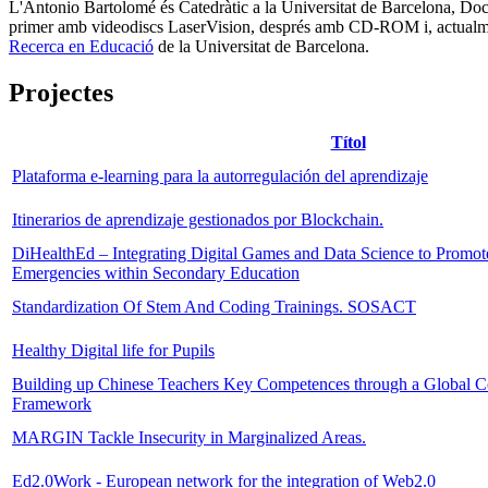
L'Antonio Bartolomé és Catedràtic a la Universitat de Barcelona, Doct
primer amb videodiscs LaserVision, després amb CD-ROM i, actualment, a
Recerca en Educació
de la Universitat de Barcelona.
Projectes
Títol
Plataforma e-learning para la autorregulación del aprendizaje
Itinerarios de aprendizaje gestionados por Blockchain.
DiHealthEd – Integrating Digital Games and Data Science to Promot
Emergencies within Secondary Education
Standardization Of Stem And Coding Trainings. SOSACT
Healthy Digital life for Pupils
Building up Chinese Teachers Key Competences through a Global 
Framework
MARGIN Tackle Insecurity in Marginalized Areas.
Ed2.0Work - European network for the integration of Web2.0