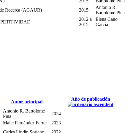
W)
2015
Bartolomé Pina
Antonio R.
 i de Recerca (AGAUR)
2015
Bartolomé Pina
2012
a
Elena Cano
PETITIVIDAD
2015
García
Año de publicación
Autor principal
Antonio R. Bartolomé
2024
Pina
Maite Fernández Ferrer
2023
a
Carles Lindín Soriano
2022