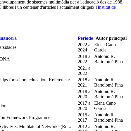
esenvolupament de sistemes multimèdia per a l'educació des de 1988,
bres i un centenar d'articles i actualment dirigeix l'
Institut de
financera
Període
Autor principal
2022
a
Elena Cano
ersidades
2024
García
2018
a
Antonio R.
LONA
2022
Bartolomé Pina
2021
a
2022
ps for school education. Referencia:
2018
a
Antonio R.
2021
Bartolomé Pina
2018
a
Antonio R.
2020
Bartolomé Pina
2017
a
Elena Cano
nion
2020
García
2015
a
Antonio R.
ation Framework Programme
2017
Bartolomé Pina
ivity 3, Multilateral Networks (Ref.:
2012
a
Antonio R.