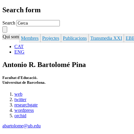
Search form
Search
Qui som
Membres
Projectes
Publicacions
Transmedia XXI
EBE
CAT
ENG
Antonio R. Bartolomé Pina
Facultat d'Educació.
Universitat de Barcelona.
web
twitter
researchgate
wordpress
orchid
abartolome@ub.edu