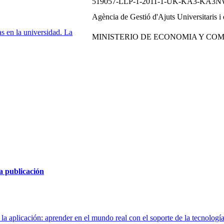
519057-LLP-1-2011-1-UK-KA3-KA3N
Agència de Gestió d'Ajuts Universitaris
s en la universidad. La
MINISTERIO DE ECONOMIA Y COM
la publicación
 la aplicación: aprender en el mundo real con el soporte de la tecnologí