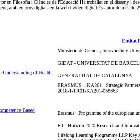
or en Filosofia i Ciències de l'Educació.Ha treballat en el disseny i d
mb entorns digitals en la web i vídeo digital.És autor de més de 25 lli
Entitat 
Ministerio de Ciencia, Innovación y Univ
GIDAT - UNIVERSITAT DE BARCE
e Understanding of Health
GENERALITAT DE CATALUNYA
ERASMUS+. KA201 - Strategic Partnershi
2018-1-TR01-KA201-058663
Competence-Based
Erasmus+ Programme of the europiean u
E.C. Horizon 2020 Research and Innov
Lifelong Learning Programme LLP Key Act