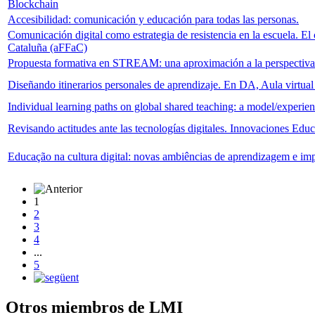
Blockchain
Accesibilidad: comunicación y educación para todas las personas.
Comunicación digital como estrategia de resistencia en la escuela. E
Cataluña (aFFaC)
Propuesta formativa en STREAM: una aproximación a la perspectiva
Diseñando itinerarios personales de aprendizaje. En DA, Aula virtual o
Individual learning paths on global shared teaching: a model/experien
Revisando actitudes ante las tecnologías digitales. Innovaciones Educ
Educação na cultura digital: novas ambiências de aprendizagem e imp
1
2
3
4
...
5
Otros miembros de LMI