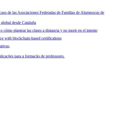
l caso de las Asociaciones Federadas de Familias de Alumnos/as de
 global desde Cataluña
 cómo plantear las clases a distancia y no morir en el intento
ce with blockchain-based certifications
ativas,
licações para a formação de professores.