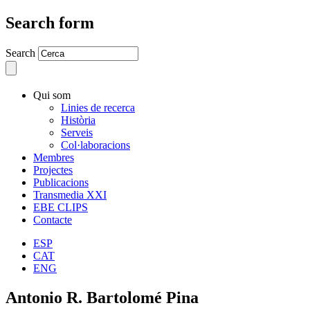
Search form
Search
Qui som
Linies de recerca
Història
Serveis
Col·laboracions
Membres
Projectes
Publicacions
Transmedia XXI
EBE CLIPS
Contacte
ESP
CAT
ENG
Antonio R. Bartolomé Pina