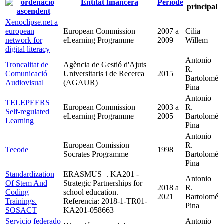
Entitat financera
Període
principal
Xenoclipse.net a
european
European Commission
2007
a
Cilia
network for
eLearning Programme
2009
Willem
digital literacy
Antonio
Troncalitat de
Agència de Gestió d'Ajuts
R.
Comunicació
Universitaris i de Recerca
2015
Bartolomé
Audiovisual
(AGAUR)
Pina
Antonio
TELEPEERS
European Commission
2003
a
R.
Self-regulated
eLearning Programme
2005
Bartolomé
Learning
Pina
Antonio
European Comission
R.
Teeode
1998
Socrates Programme
Bartolomé
Pina
Standardization
ERASMUS+. KA201 -
Antonio
Of Stem And
Strategic Partnerships for
2018
a
R.
Coding
school education.
2021
Bartolomé
Trainings.
Referencia: 2018-1-TR01-
Pina
SOSACT
KA201-058663
Servicio federado
Antonio