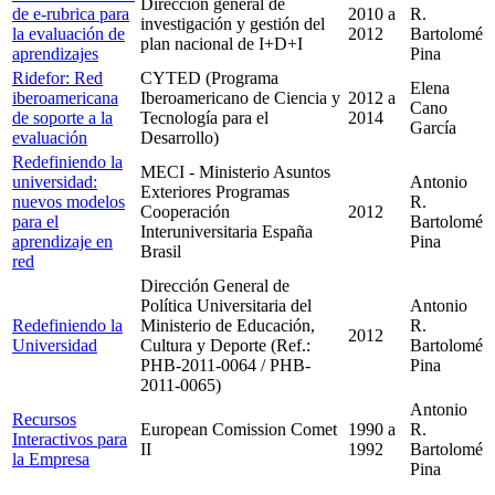
Dirección general de
de e-rubrica para
2010
a
R.
investigación y gestión del
la evaluación de
2012
Bartolomé
plan nacional de I+D+I
aprendizajes
Pina
Ridefor: Red
CYTED (Programa
Elena
iberoamericana
Iberoamericano de Ciencia y
2012
a
Cano
de soporte a la
Tecnología para el
2014
García
evaluación
Desarrollo)
Redefiniendo la
MECI - Ministerio Asuntos
universidad:
Antonio
Exteriores Programas
nuevos modelos
R.
Cooperación
2012
para el
Bartolomé
Interuniversitaria España
aprendizaje en
Pina
Brasil
red
Dirección General de
Política Universitaria del
Antonio
Redefiniendo la
Ministerio de Educación,
R.
2012
Universidad
Cultura y Deporte (Ref.:
Bartolomé
PHB-2011-0064 / PHB-
Pina
2011-0065)
Antonio
Recursos
European Comission Comet
1990
a
R.
Interactivos para
II
1992
Bartolomé
la Empresa
Pina