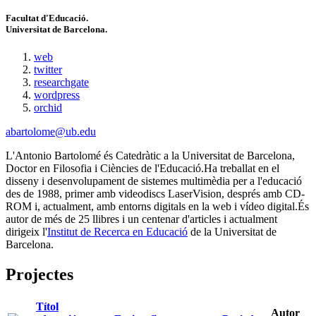
Facultat d'Educació.
Universitat de Barcelona.
web
twitter
researchgate
wordpress
orchid
abartolome@ub.edu
L'Antonio Bartolomé és Catedràtic a la Universitat de Barcelona,
Doctor en Filosofia i Ciències de l'Educació.Ha treballat en el
disseny i desenvolupament de sistemes multimèdia per a l'educació
des de 1988, primer amb videodiscs LaserVision, després amb CD-
ROM i, actualment, amb entorns digitals en la web i vídeo digital.És
autor de més de 25 llibres i un centenar d'articles i actualment
dirigeix l'
Institut de Recerca en Educació
de la Universitat de
Barcelona.
Projectes
Títol
Autor