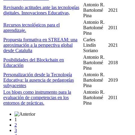
Antonio R.
Revisando actitudes ante las tecnologías
Bartolomé
2021
digitales. Innovaciones Educativas,
Pina
Antonio R.
Recursos tecnológicos para el
Bartolomé
2011
aprendizaje.
Pina
Propuesta formativa en STREAM: una
Carles
aproximación a la perspectiva global
Lindín
2021
desde Cataluña
Soriano
Antonio R.
Posibilidades del Blockchain en
Bartolomé
2018
Educación
Pina
Personalización desde la Tecnología
Antonio R.
Educativa: la ausencia de pedagogías
Bartolomé
2019
subyacentes
Pina
Los blogs como instrumento para la
Antonio R.
evaluación de competencias en los
Bartolomé
2011
entornos de prácticas.
Pina
1
2
3