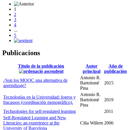
1
2
3
4
...
5
Publicacions
Título de la publicación
Autor
Año de
principal
publicación
Antonio R.
¿Son los MOOC una alternativa de
Bartolomé
2015
aprendizaje?
Pina
Antonio R.
Tecnologías en la Universidad: logros y
Bartolomé
2019
fracassos (coordinación monográfico).
Pina
Technologies for self-regulated learning
2011
Self-Regulated Learning and New
Literacies: an experience at the
Cilia Willem
2006
University of Barcelona