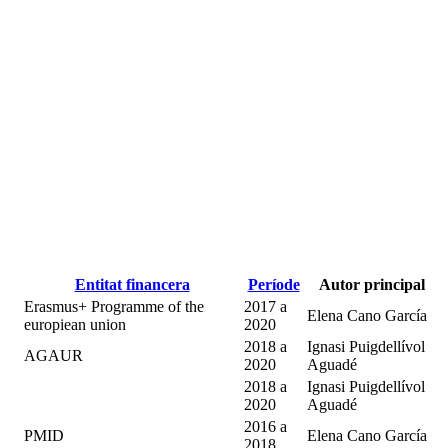
Entitat financera
Període
Autor principal
Erasmus+ Programme of the
2017
a
Elena Cano García
europiean union
2020
2018
a
Ignasi Puigdellívol
AGAUR
2020
Aguadé
2018
a
Ignasi Puigdellívol
2020
Aguadé
2016
a
PMID
Elena Cano García
2018