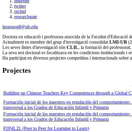
linkedin
twitter
orchid
researchgate
lponsseg8@ub.edu
Doctora en educació i professora associda de la Facultat d'Educació d
Actualment es membre del grup d'investigació consolidat
LMI-UB
(2
Les seves línies d'investigació són
CLIL
, la formació del professorat
La seva tesi doctoral es focalitzava en les condicions institucionals i 
Ha participat en diversos projectes competitius i internacionals sobre 
Projectes
Building up Chinese Teachers Key Competences through a Global
Formación inicial de los maestros en regulación del comportamiento: 
transversal a los Grados de Educación Infantil y Primaria
Formación inicial de los maestros en regulación del comportamiento: 
transversal a los Grados de Educación Infantil y Primaria
P2P4L2L (Peer to Peer for Learning to Learn)