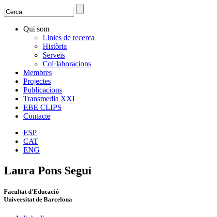
Search
Search form
Qui som
Linies de recerca
Història
Serveis
Col·laboracions
Membres
Projectes
Publicacions
Transmedia XXI
EBE CLIPS
Contacte
ESP
CAT
ENG
Laura Pons Seguí
Facultat d'Educació
Universitat de Barcelona