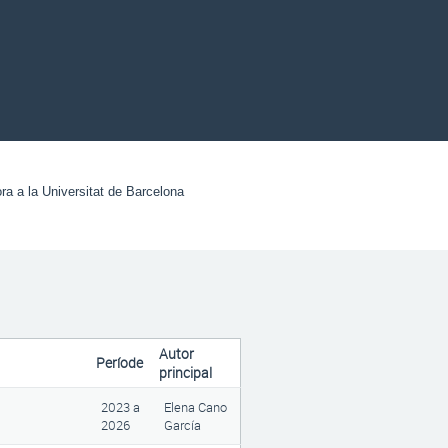
ora a la Universitat de Barcelona
Autor
Període
principal
2023
a
Elena Cano
2026
García