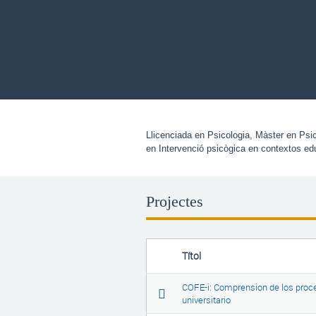
Llicenciada en Psicologia, Màster en Psico
en Intervenció psicògica en contextos ed
Projectes
Títol
COFE-i: Comprension de los proce
universitario