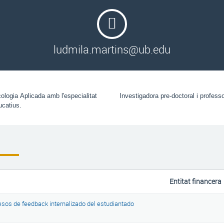
ludmila.martins@ub.edu
logia Aplicada amb l'especialitat 
Investigadora pre-doctoral i profess
ucatius.
Entitat financera
sos de feedback internalizado del estudiantado