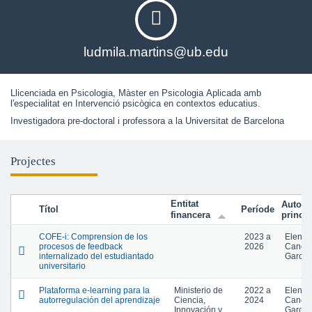
ludmila.martins@ub.edu
Llicenciada en Psicologia, Màster en Psicologia Aplicada amb 
l'especialitat en Intervenció psicògica en contextos educatius.
Investigadora pre-doctoral i professora a la Universitat de Barcelona
Projectes
Entitat
Autor
Títol
Període
financera
princip
COFE-i: Comprension de los
2023
a
Elena
procesos de feedback
2026
Cano
internalizado del estudiantado
García
universitario
Plataforma e-learning para la
Ministerio de
2022
a
Elena
autorregulación del aprendizaje
Ciencia,
2024
Cano
Innovación y
García