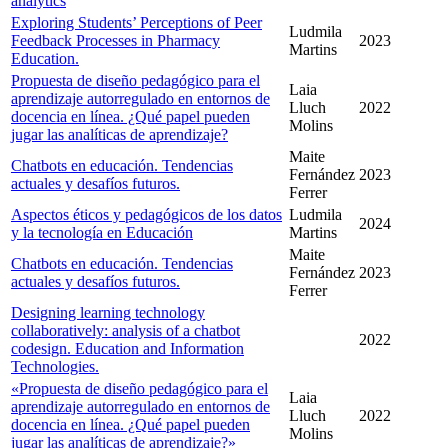
analytics
Exploring Students’ Perceptions of Peer
Ludmila
Feedback Processes in Pharmacy
2023
Martins
Education.
Propuesta de diseño pedagógico para el
Laia
aprendizaje autorregulado en entornos de
Lluch
2022
docencia en línea. ¿Qué papel pueden
Molins
jugar las analíticas de aprendizaje?
Maite
Chatbots en educación. Tendencias
Fernández
2023
actuales y desafíos futuros.
Ferrer
Aspectos éticos y pedagógicos de los datos
Ludmila
2024
y la tecnología en Educación
Martins
Maite
Chatbots en educación. Tendencias
Fernández
2023
actuales y desafíos futuros.
Ferrer
Designing learning technology
collaboratively: analysis of a chatbot
2022
codesign. Education and Information
Technologies.
«Propuesta de diseño pedagógico para el
Laia
aprendizaje autorregulado en entornos de
Lluch
2022
docencia en línea. ¿Qué papel pueden
Molins
jugar las analíticas de aprendizaje?»