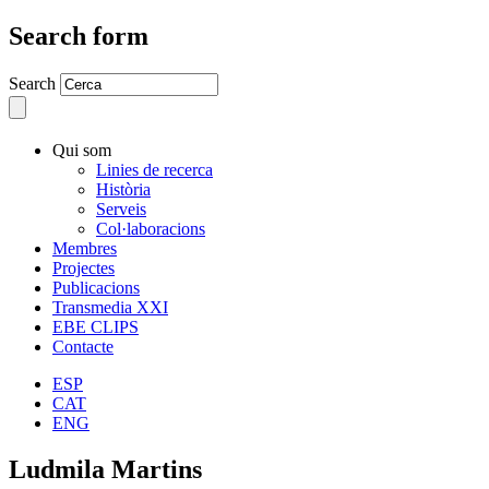
Search form
Search
Qui som
Linies de recerca
Història
Serveis
Col·laboracions
Membres
Projectes
Publicacions
Transmedia XXI
EBE CLIPS
Contacte
ESP
CAT
ENG
Ludmila Martins