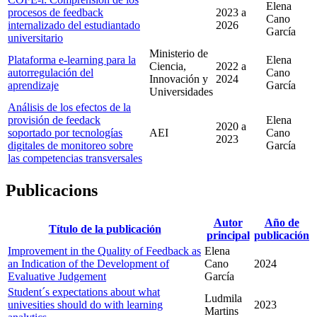
Elena
procesos de feedback
2023
a
Cano
internalizado del estudiantado
2026
García
universitario
Ministerio de
Plataforma e-learning para la
Elena
Ciencia,
2022
a
autorregulación del
Cano
Innovación y
2024
aprendizaje
García
Universidades
Análisis de los efectos de la
provisión de feedack
Elena
2020
a
soportado por tecnologías
AEI
Cano
2023
digitales de monitoreo sobre
García
las competencias transversales
Publicacions
Autor
Año de
Título de la publicación
principal
publicación
Improvement in the Quality of Feedback as
Elena
an Indication of the Development of
Cano
2024
Evaluative Judgement
García
Student´s expectations about what
Ludmila
univesities should do with learning
2023
Martins