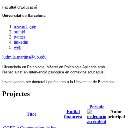
Facultat d'Educació
Universitat de Barcelona
researchgate
orchid
twitter
linkedin
web
ludmila.martins@ub.edu
Llicenciada en Psicologia, Màster en Psicologia Aplicada amb 
l'especialitat en Intervenció psicògica en contextos educatius.
Investigadora pre-doctoral i professora a la Universitat de Barcelona
Projectes
Període
Entitat
Autor
Títol
financera
principal
COFE-i: Comprension de los