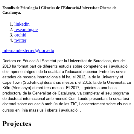
Estudis de Psicologia i Ciències de l'Educació.Universitat Oberta de
Catalunya.
linkedin
researchgate
orchid
twitter
mfernandezferrer@uoc.edu
Doctora en Educació i Societat per la Universitat de Barcelona, des del 
2010 ha format part de diferents estudis sobre competències i avaluació 
dels aprenentatges i de la qualitat a l'educació superior. Entre les seves 
estades de recerca internacionals hi ha, el 2012, la de la University of 
Cape Town (Sud-àfrica) durant sis mesos i, el 2015, la de la Universität zu 
Köln (Alemanya) durant tres mesos. El 2017, i gràcies a una beca 
predoctoral de la Generalitat de Catalunya, va completar el seu programa 
de doctorat internacional amb menció Cum Laude presentant la seva tesi 
doctoral sobre educació amb ús de les TIC, i concretament sobre els nous 
.
cursos en línia massius i oberts i avaluació. 
Projectes