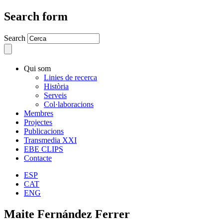
Search form
Search
Qui som
Linies de recerca
Història
Serveis
Col·laboracions
Membres
Projectes
Publicacions
Transmedia XXI
EBE CLIPS
Contacte
ESP
CAT
ENG
Maite Fernández Ferrer