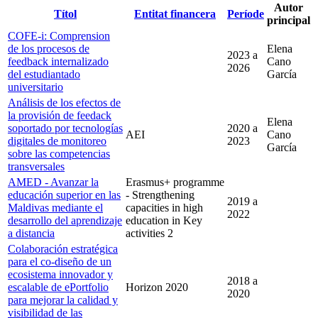
Autor
Títol
Entitat financera
Període
principal
COFE-i: Comprension
de los procesos de
Elena
2023
a
feedback internalizado
Cano
2026
del estudiantado
García
universitario
Análisis de los efectos de
la provisión de feedack
Elena
soportado por tecnologías
2020
a
AEI
Cano
digitales de monitoreo
2023
García
sobre las competencias
transversales
AMED - Avanzar la
Erasmus+ programme
educación superior en las
- Strengthening
2019
a
Maldivas mediante el
capacities in high
2022
desarrollo del aprendizaje
education in Key
a distancia
activities 2
Colaboración estratégica
para el co-diseño de un
ecosistema innovador y
2018
a
escalable de ePortfolio
Horizon 2020
2020
para mejorar la calidad y
visibilidad de las