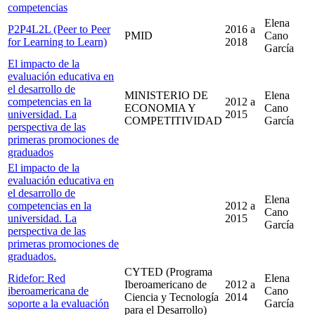
competencias
Elena
P2P4L2L (Peer to Peer
2016
a
PMID
Cano
for Learning to Learn)
2018
García
El impacto de la
evaluación educativa en
el desarrollo de
MINISTERIO DE
Elena
competencias en la
2012
a
ECONOMIA Y
Cano
universidad. La
2015
COMPETITIVIDAD
García
perspectiva de las
primeras promociones de
graduados
El impacto de la
evaluación educativa en
el desarrollo de
Elena
competencias en la
2012
a
Cano
universidad. La
2015
García
perspectiva de las
primeras promociones de
graduados.
CYTED (Programa
Ridefor: Red
Elena
Iberoamericano de
2012
a
iberoamericana de
Cano
Ciencia y Tecnología
2014
soporte a la evaluación
García
para el Desarrollo)