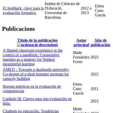
Institut de Ciències de
Elena
El feedback, clave para la
l'Educació,
2012
a
Cano
evaluación formativa
Universitat de
2013
García
Barcelona
Publicacions
Título de la publicación
Autor
Año de
principal
publicación
A flipped classroom experience in the
Maite
context of a pandèmic: Cooperative
Fernández
2022
learning as a strategy for Student
Ferrer
meaningful learning
AMED - Towards a dualmode university:
Co-design of a short learning program for
2022
capacity building
Elena
Buenas prácticas en la evaluación de
Cano
2011
competencias
García
Capítulo III. Claves para una evaluación en
2022
línia.
Maite
Chatbots en educación. Tendencias