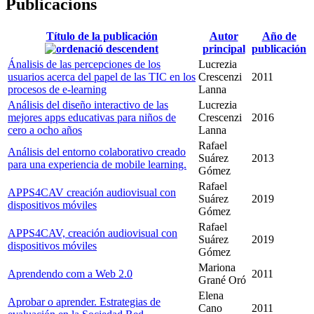
Publicacions
Título de la publicación
Autor
Año de
principal
publicación
Ánalisis de las percepciones de los
Lucrezia
usuarios acerca del papel de las TIC en los
Crescenzi
2011
procesos de e-learning
Lanna
Análisis del diseño interactivo de las
Lucrezia
mejores apps educativas para niños de
Crescenzi
2016
cero a ocho años
Lanna
Rafael
Análisis del entorno colaborativo creado
Suárez
2013
para una experiencia de mobile learning.
Gómez
Rafael
APPS4CAV creación audiovisual con
Suárez
2019
dispositivos móviles
Gómez
Rafael
APPS4CAV, creación audiovisual con
Suárez
2019
dispositivos móviles
Gómez
Mariona
Aprendendo com a Web 2.0
2011
Grané Oró
Elena
Aprobar o aprender. Estrategias de
Cano
2011