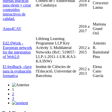
buenas prácticas
Consell de l’Audiovisual
2018
a
Crescenzi
para elegir y crear
de Catalunya
2019
Lanna
contenidos
interactivos de
calidad.
Mariona
2016
a
Apps4CAV
Grané
2017
Oró
Lifelong Learning
Ed2.0Work -
Programme LLP Key
Antonio
European network
Activity 3, Multilateral
2012
a
R.
for the integration
Networks (Ref.: 519057-
2015
Bartolomé
of Web2.0
LLP-1-2011-1-UK-KA3-
Pina
KA3NW)
El feedback, clave
Institut de Ciències de
Elena
2012
a
para la evaluación
l'Educació, Universitat de
Cano
2013
formativa
Barcelona
García
1
2
3