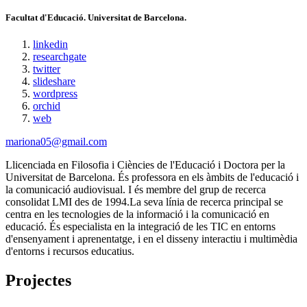
Facultat d'Educació. Universitat de Barcelona.
linkedin
researchgate
twitter
slideshare
wordpress
orchid
web
mariona05@gmail.com
Llicenciada en Filosofia i Ciències de l'Educació i Doctora per la
Universitat de Barcelona. És professora en els àmbits de l'educació i
la comunicació audiovisual. I és membre del grup de recerca
consolidat LMI des de 1994.La seva línia de recerca principal se
centra en les tecnologies de la informació i la comunicació en
educació. És especialista en la integració de les TIC en entorns
d'ensenyament i aprenentatge, i en el disseny interactiu i multimèdia
d'entorns i recursos educatius.
Projectes