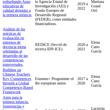
rediseñando Apps
la Agencia Estatal de
Mariona
2019
a
educativas de
Investigación (AEI) y
Grané
2022
calidad dirigidas a
Fondo Europeo de
Oró
la primera infancia
Desarrollo Regional
(FEDER), como entidades
financiadoras.
Análisis de las
prácticas de
evaluación en
entornos de
Elena
REDICE (Secció de
2020
a
docencia mixta
Cano
recerca IDP-ICE)
2021
orientadas al
García
desarrollo de las
competencias
transversales.
Building up
Chinese Teachers
Elena
Key Competences
Erasmus+ Programme of
2017
a
Cano
through a Global
the europiean union
2020
García
Competence-Based
Framework
Apps para la
primera infancia.
Sugerencias y
Lucrezia