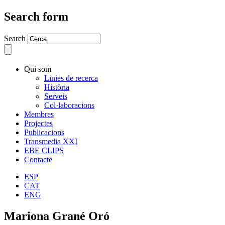
Search form
Search
Qui som
Linies de recerca
Història
Serveis
Col·laboracions
Membres
Projectes
Publicacions
Transmedia XXI
EBE CLIPS
Contacte
ESP
CAT
ENG
Mariona Grané Oró