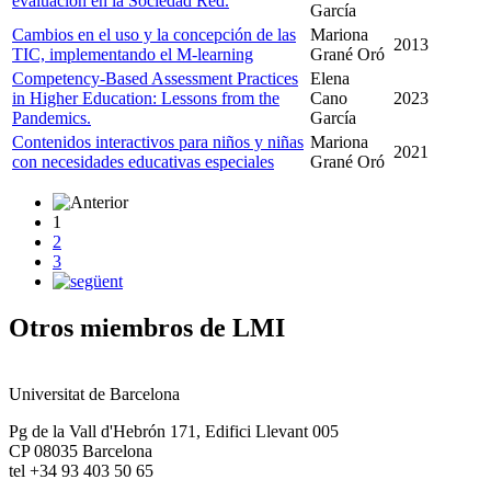
evaluación en la Sociedad Red.
García
Cambios en el uso y la concepción de las
Mariona
2013
TIC, implementando el M-learning
Grané Oró
Competency-Based Assessment Practices
Elena
in Higher Education: Lessons from the
Cano
2023
Pandemics.
García
Contenidos interactivos para niños y niñas
Mariona
2021
con necesidades educativas especiales
Grané Oró
1
2
3
Otros miembros de LMI
Universitat de Barcelona
Pg de la Vall d'Hebrón 171, Edifici Llevant 005
CP 08035 Barcelona
tel +34 93 403 50 65