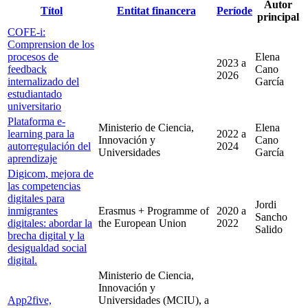
Autor
Títol
Entitat financera
Període
principal
COFE-i:
Comprension de los
procesos de
Elena
2023
a
feedback
Cano
2026
internalizado del
García
estudiantado
universitario
Plataforma e-
Ministerio de Ciencia,
Elena
learning para la
2022
a
Innovación y
Cano
autorregulación del
2024
Universidades
García
aprendizaje
Digicom, mejora de
las competencias
digitales para
Jordi
inmigrantes
Erasmus + Programme of
2020
a
Sancho
digitales: abordar la
the European Union
2022
Salido
brecha digital y la
desigualdad social
digital.
Ministerio de Ciencia,
Innovación y
App2five,
Universidades (MCIU), a