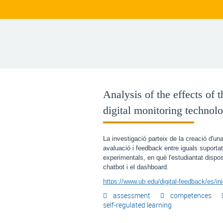
Analysis of the effects of 
digital monitoring technolo
La investigació parteix de la creació d'un
avaluació i feedback entre iguals suportat 
experimentals, en què l'estudiantat dispo
chatbot i el dashboard.
https://www.ub.edu/digital-feedback/es/ini
assessment
competences
self-regulated learning