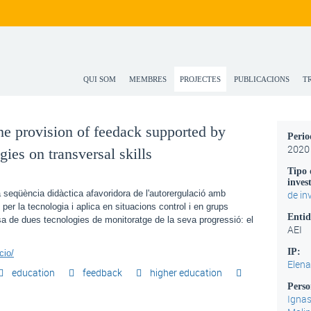
QUI SOM
MEMBRES
PROJECTES
PUBLICACIONS
T
the provision of feedack supported by
Peri
2020
gies on transversal skills
Tipo 
inves
a seqüència didàctica afavoridora de l'autorergulació amb
de in
per la tecnologia i aplica en situacions control i en grups
Entid
sa de dues tecnologies de monitoratge de la seva progressió: el
AEI
IP:
cio/
Elena
education
feedback
higher education
Pers
Ignas