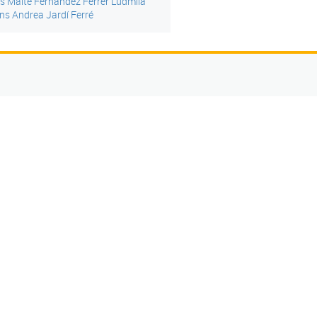
ns
Maite Fernández Ferrer
Ludmila
ins
Andrea Jardí Ferré