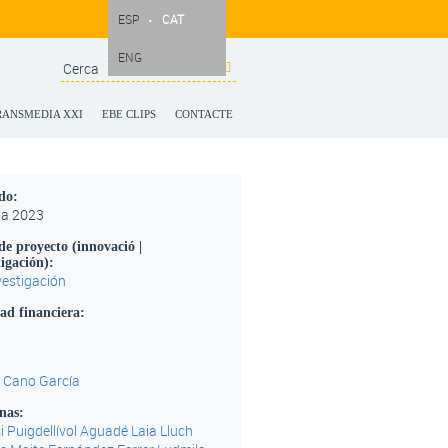
ESP
CAT
ENG
Search
Search form
RANSMEDIA XXI
EBE CLIPS
CONTACTE
odo:
a
2023
de proyecto (innovació |
tigación):
vestigación
ad financiera:
 Cano García
onas:
i Puigdellívol Aguadé
Laia Lluch