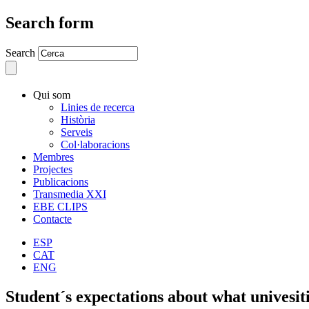
Search form
Search
Qui som
Linies de recerca
Història
Serveis
Col·laboracions
Membres
Projectes
Publicacions
Transmedia XXI
EBE CLIPS
Contacte
ESP
CAT
ENG
Student´s expectations about what univesiti