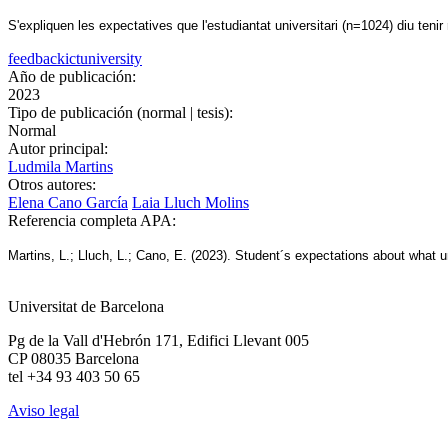
S'expliquen les expectatives que l'estudiantat universitari (n=1024) diu tenir 
feedback
ict
university
Año de publicación:
2023
Tipo de publicación (normal | tesis):
Normal
Autor principal:
Ludmila Martins
Otros autores:
Elena Cano García
Laia Lluch Molins
Referencia completa APA:
Martins, L.; Lluch, L.; Cano, E. (2023). Student´s expectations about what 
Universitat de Barcelona
Pg de la Vall d'Hebrón 171, Edifici Llevant 005
CP 08035 Barcelona
tel +34 93 403 50 65
Aviso legal