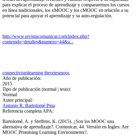
para explicar el proceso de aprendizaje y compararemos los cursos
en línea tradicionales, los xMOOC y los cMOOC en relación a su
potencial para apoyar el aprendizaje y su auto-regulación.
http://www.revistacomunicar.com/index.php?
contenido=detalles&numero=44&a...
connectivism
learning theories
mooc
Año de publicación:
2015
Tipo de publicación (normal | tesis):
Normal
Autor principal:
Antonio R. Bartolomé Pina
Referencia completa APA:
Bartolomé, A. y Steffens, K. (2015). ¿Son los MOOC una
alternativa de aprendizaje?. Comunicar, 44. Versión en Ingles: Are
MOOC Promising Learning Environments?.