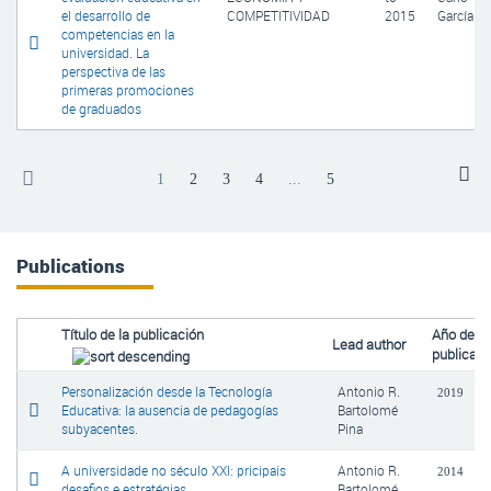
el desarrollo de
COMPETITIVIDAD
2015
García
competencias en la
universidad. La
perspectiva de las
primeras promociones
de graduados
1
2
3
4
...
5
Publications
Título de la publicación
Año de
Lead author
publicaci
Personalización desde la Tecnología
Antonio R.
2019
Educativa: la ausencia de pedagogías
Bartolomé
subyacentes.
Pina
A universidade no século XXI: pricipais
Antonio R.
2014
desafios e estratégias.
Bartolomé