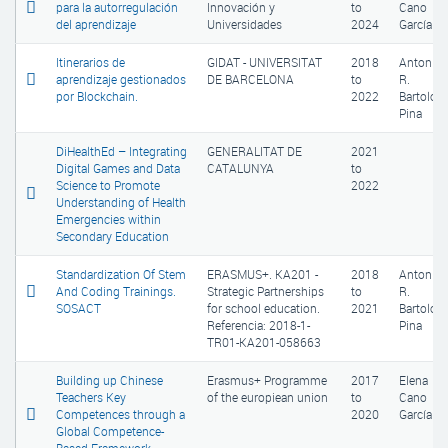
para la autorregulación
Innovación y
to
Cano
del aprendizaje
Universidades
2024
García
Itinerarios de
GIDAT - UNIVERSITAT
2018
Antonio
aprendizaje gestionados
DE BARCELONA
to
R.
por Blockchain.
2022
Bartolom
Pina
DiHealthEd – Integrating
GENERALITAT DE
2021
Digital Games and Data
CATALUNYA
to
Science to Promote
2022
Understanding of Health
Emergencies within
Secondary Education
Standardization Of Stem
ERASMUS+. KA201 -
2018
Antonio
And Coding Trainings.
Strategic Partnerships
to
R.
SOSACT
for school education.
2021
Bartolom
Referencia: 2018-1-
Pina
TR01-KA201-058663
Building up Chinese
Erasmus+ Programme
2017
Elena
Teachers Key
of the europiean union
to
Cano
Competences through a
2020
García
Global Competence-