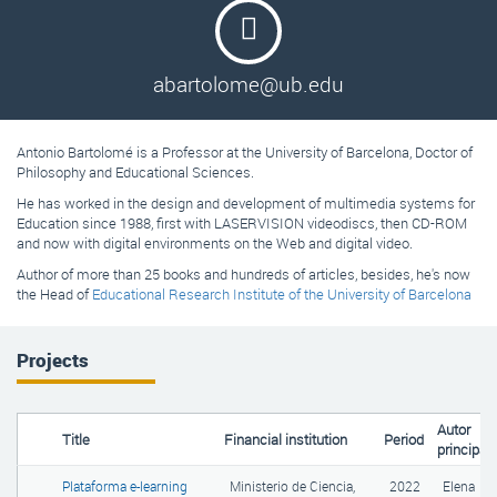
abartolome@ub.edu
Antonio Bartolomé is a
Professor at the University of Barcelona, Doctor of
Philosophy and Educational Sciences.
He has worked in the design and development of multimedia systems for
Education since 1988, first with LASERVISION videodiscs, then CD-ROM
and now with digital environments on the Web and digital video.
Author of more than 25 books and hundreds of articles, besides, he's now
the Head of
Educational Research Institute of the University of Barcelona
Projects
Autor
Title
Financial institution
Period
principal
Plataforma e-learning
Ministerio de Ciencia,
2022
Elena