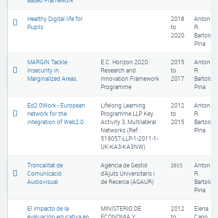
Based Framework
Healthy Digital life for
2018
Antonio
Pupils
to
R.
2020
Bartolom
Pina
MARGIN Tackle
E.C. Horizon 2020
2015
Antonio
Insecurity in
Research and
to
R.
Marginalized Areas.
Innovation Framework
2017
Bartolom
Programme
Pina
Ed2.0Work - European
Lifelong Learning
2012
Antonio
network for the
Programme LLP Key
to
R.
integration of Web2.0
Activity 3, Multilateral
2015
Bartolom
Networks (Ref.:
Pina
519057-LLP-1-2011-1-
UK-KA3-KA3NW)
Troncalitat de
Agència de Gestió
Antonio
2015
Comunicació
d'Ajuts Universitaris i
R.
Audiovisual
de Recerca (AGAUR)
Bartolom
Pina
El impacto de la
MINISTERIO DE
2012
Elena
evaluación educativa en
ECONOMIA Y
to
Cano