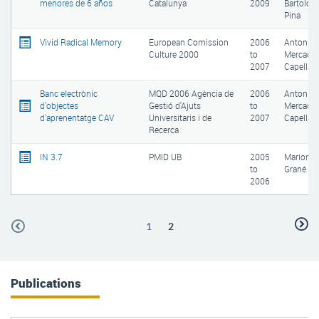
menores de 6 años
Catalunya
2009
Bartolom
Pina
Vivid Radical Memory
European Comission
2006
Antoni
Culture 2000
to
Mercader
2007
Capellà
Banc electrònic
MQD 2006 Agència de
2006
Antoni
d'objectes
Gestió d'Ajuts
to
Mercader
d'aprenentatge CAV
Universitaris i de
2007
Capellà
Recerca
IN 3.7
PMID UB
2005
Mariona
to
Grané Or
2006
1
2
Publications