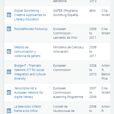
Barcelona.
2013
Digital Storytelling -
OAPEE (Programa
Cilia
2013
Creative Approaches to
Grundtvig España)
Willem
Literacy Education
Roots&Routes FollowUp
European
2009
Cilia
Commission -
to
Willem
Leonardo da Vinci
2011
Medios de
Ministerio de Ciencia y
2008
comunicación y
Innovación
to
violencia de género
2011
Bridge-IT - Thematic
European
2008
Antonio
Network ICT for social
Commission
to
R.
integration and cultural
2010
Bartolom
diversity
Pina
Xenoclipse.net a
European
2007
Cilia
european network for
Commission
to
Willem
digital literacy
eLearning Programme
2009
La televisión infantil
Consell de
2008
Antonio
frente a los niños
l'Audiovisual de
to
R.