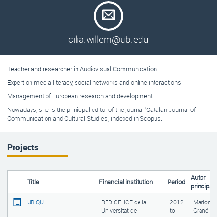
cilia.willem@ub.edu
Teacher and researcher in Audiovisual Communication.
Expert on media literacy, social networks and online interactions.
Management of European research and development.
Nowadays, she is the prinicpal editor of the journal 'Catalan Journal of
Communication and Cultural Studies', indexed in Scopus.
Projects
Autor
Title
Financial institution
Period
principal
UBIQU
REDICE. ICE de la
2012
Mariona
Universitat de
to
Grané Or