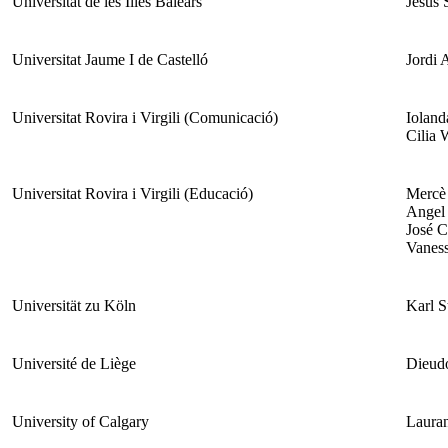
Universitat de les Illes Balears
Jesús 
Universitat Jaume I de Castelló
Jordi 
Universitat Rovira i Virgili (Comunicació)
Ioland
Cilia 
Universitat Rovira i Virgili (Educació)
Mercè 
Angel
José C
Vaness
Universität zu Köln
Karl S
Université de Liège
Dieud
University of Calgary
Lauran