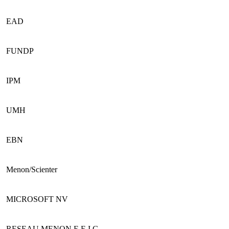
EAD
FUNDP
IPM
UMH
EBN
Menon/Scienter
MICROSOFT NV
RESEAU MENON E.E.I.G.