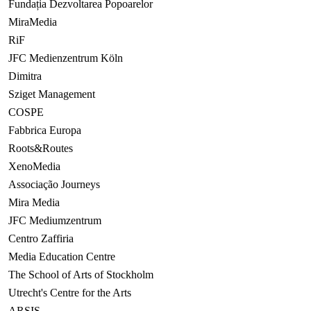
Fundația Dezvoltarea Popoarelor
MiraMedia
RiF
JFC Medienzentrum Köln
Dimitra
Sziget Management
COSPE
Fabbrica Europa
Roots&Routes
XenoMedia
Associação Journeys
Mira Media
JFC Mediumzentrum
Centro Zaffiria
Media Education Centre
The School of Arts of Stockholm
Utrecht's Centre for the Arts
ARSIS