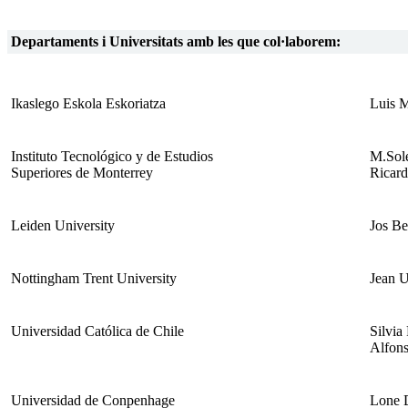
Departaments i Universitats amb les que col·laborem:
Ikaslego Eskola Eskoriatza
Luis M
Instituto Tecnológico y de Estudios
M.Sol
Superiores de Monterrey
Ricard
Leiden University
Jos Be
Nottingham Trent University
Jean 
Universidad Católica de Chile
Silvia
Alfons
Universidad de Conpenhage
Lone 