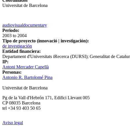
Coordinador
Universitat de Barcelona
audiovisual
documentary
Periodo:
2003
to
2004
Tipo de proyecto (innovació | investigación):
de investigación
Entidad financiera:
Departament d'­Universitats iRecerca (DURSI); Generalitat de Catalu
IP:
Antoni Mercader Capellà
Personas:
Antonio R. Bartolomé Pina
Universitat de Barcelona
Pg de la Vall d'Hebrón 171, Edifici Llevant 005
CP 08035 Barcelona
tel +34 93 403 50 65
Aviso legal