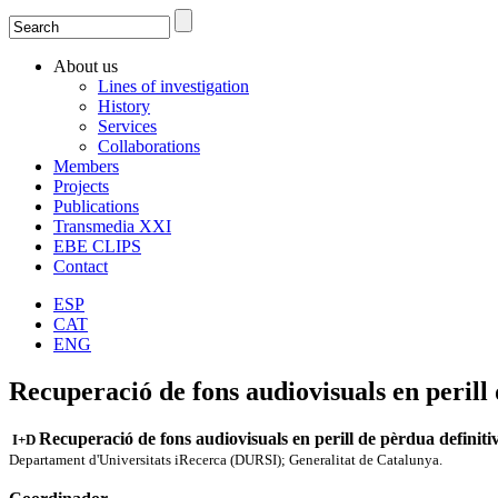
Search
Search form
About us
Lines of investigation
History
Services
Collaborations
Members
Projects
Publications
Transmedia XXI
EBE CLIPS
Contact
ESP
CAT
ENG
Recuperació de fons audiovisuals en perill 
Recuperació de fons audiovisuals en perill de pèrdua definiti
I+D
Departament d'­Universitats iRecerca (DURSI); Generalitat de Catalunya.