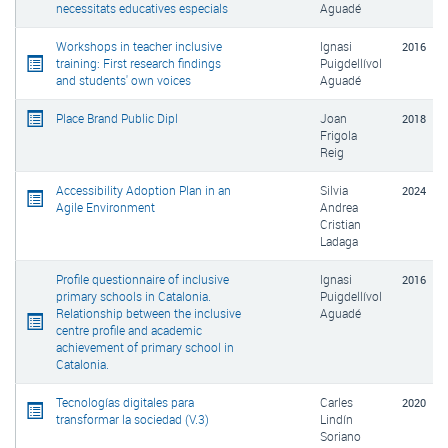
necessitats educatives especials
Aguadé
Workshops in teacher inclusive
Ignasi
2016
training: First research findings
Puigdellívol
and students' own voices
Aguadé
Place Brand Public Dipl
Joan
2018
Frigola
Reig
Accessibility Adoption Plan in an
Silvia
2024
Agile Environment
Andrea
Cristian
Ladaga
Profile questionnaire of inclusive
Ignasi
2016
primary schools in Catalonia.
Puigdellívol
Relationship between the inclusive
Aguadé
centre profile and academic
achievement of primary school in
Catalonia.
Tecnologías digitales para
Carles
2020
transformar la sociedad (V.3)
Lindín
Soriano