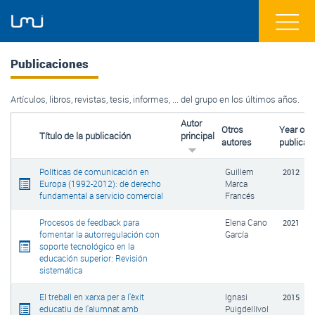
Publicaciones
Artículos, libros, revistas, tesis, informes, ... del grupo en los últimos años.
Autor
Otros
Year of
Título de la publicación
principal
autores
publicati
Políticas de comunicación en
Guillem
2012
Europa (1992-2012): de derecho
Marca
fundamental a servicio comercial
Francés
Procesos de feedback para
Elena Cano
2021
fomentar la autorregulación con
García
soporte tecnológico en la
educación superior: Revisión
sistemática
El treball en xarxa per a l'èxit
Ignasi
2015
educatiu de l'alumnat amb
Puigdellívol