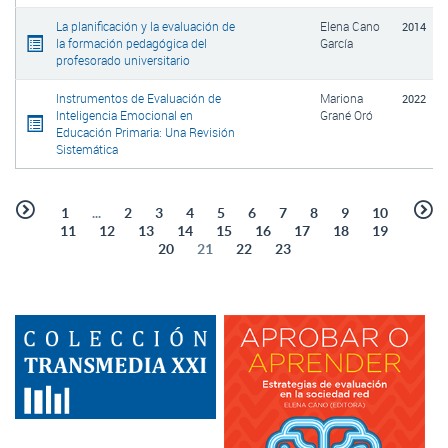
La planificación y la evaluación de
Elena Cano
2014
la formación pedagógica del
García
profesorado universitario
Instrumentos de Evaluación de
Mariona
2022
Inteligencia Emocional en
Grané Oró
Educación Primaria: Una Revisión
Sistemática
1
...
2
3
4
5
6
7
8
9
10
11
12
13
14
15
16
17
18
19
20
21
22
23