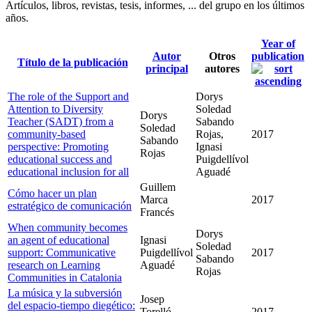
Artículos, libros, revistas, tesis, informes, ... del grupo en los últimos
años.
Year of
Autor
Otros
publication
Título de la publicación
principal
autores
The role of the Support and
Dorys
Attention to Diversity
Soledad
Dorys
Teacher (SADT) from a
Sabando
Soledad
community-based
Rojas,
2017
Sabando
perspective: Promoting
Ignasi
Rojas
educational success and
Puigdellívol
educational inclusion for all
Aguadé
Guillem
Cómo hacer un plan
Marca
2017
estratégico de comunicación
Francés
When community becomes
Dorys
an agent of educational
Ignasi
Soledad
support: Communicative
Puigdellívol
2017
Sabando
research on Learning
Aguadé
Rojas
Communities in Catalonia
La música y la subversión
Josep
del espacio-tiempo diegético:
Torelló
2017