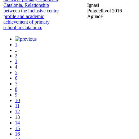
Catalonia. Relationship
Ignasi
between the inclusive centre
Puigdellívol
2016
profile and academic
Aguadé
achievement of primary
school in Catalonia.
1
...
2
3
4
5
6
7
8
9
10
11
12
13
14
15
16