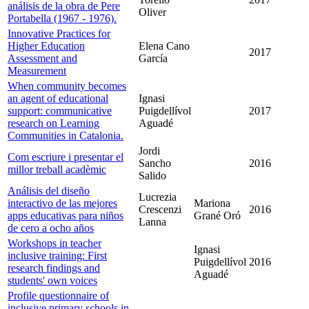
análisis de la obra de Pere
Oliver
Portabella (1967 - 1976).
Innovative Practices for
Higher Education
Elena Cano
2017
Assessment and
García
Measurement
When community becomes
an agent of educational
Ignasi
support: communicative
Puigdellívol
2017
research on Learning
Aguadé
Communities in Catalonia.
Jordi
Com escriure i presentar el
Sancho
2016
millor treball acadèmic
Salido
Análisis del diseño
Lucrezia
interactivo de las mejores
Mariona
Crescenzi
2016
apps educativas para niños
Grané Oró
Lanna
de cero a ocho años
Workshops in teacher
Ignasi
inclusive training: First
Puigdellívol
2016
research findings and
Aguadé
students' own voices
Profile questionnaire of
inclusive primary schools in