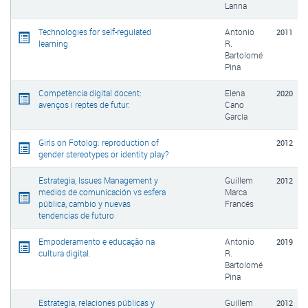
Lanna
Technologies for self-regulated
Antonio
2011
learning
R.
Bartolomé
Pina
Competència digital docent:
Elena
2020
avenços i reptes de futur.
Cano
García
Girls on Fotolog: reproduction of
2012
gender stereotypes or identity play?
Estrategia, Issues Management y
Guillem
2012
medios de comunicación vs esfera
Marca
pública, cambio y nuevas
Francés
tendencias de futuro
Empoderamento e educação na
Antonio
2019
cultura digital.
R.
Bartolomé
Pina
Estrategia, relaciones públicas y
Guillem
2012