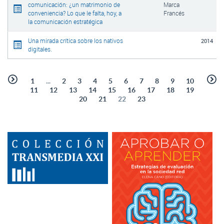
comunicación: ¿un matrimonio de
Marca
conveniencia? Lo que le falta, hoy, a
Francés
la comunicación estratégica
Una mirada crítica sobre los nativos
2014
digitales.
1
...
2
3
4
5
6
7
8
9
10
11
12
13
14
15
16
17
18
19
20
21
22
23