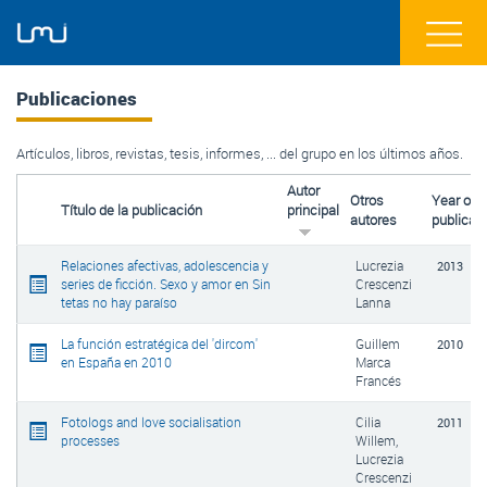
Publicaciones
Artículos, libros, revistas, tesis, informes, ... del grupo en los últimos años.
Autor
Otros
Year of
Título de la publicación
principal
autores
publicati
Relaciones afectivas, adolescencia y
Lucrezia
2013
series de ficción. Sexo y amor en Sin
Crescenzi
tetas no hay paraíso
Lanna
La función estratégica del 'dircom'
Guillem
2010
en España en 2010
Marca
Francés
Fotologs and love socialisation
Cilia
2011
processes
Willem,
Lucrezia
Crescenzi