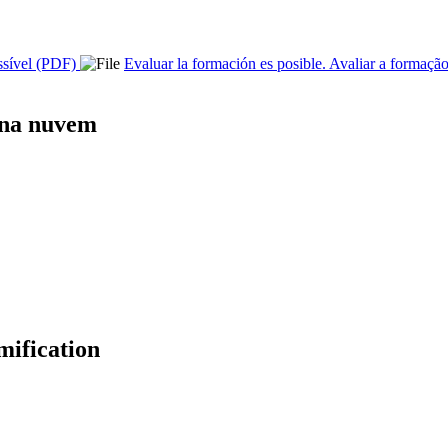
ossível (PDF)
Evaluar la formación es posible. Avaliar a formaçã
e na nuvem
mification