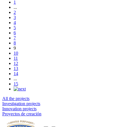
1
...
2
3
4
5
6
7
8
9
10
11
12
13
14
...
15
All the projects
Investigation projects
Innovation projects
Proyectos de creación