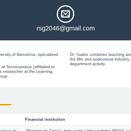
rsg2046@gmail.com
ersity of Barcelona, specialized
Dr.
combines teaching and 
Suárez
the film and audiovisual industry,
department activity.
 at Tecnocampus (affiliated to
 researcher at the Learning,
roup.
Financial institution
cativas de
Ministerio de Ciencia, Innovación y Universidades (MCIU), a 