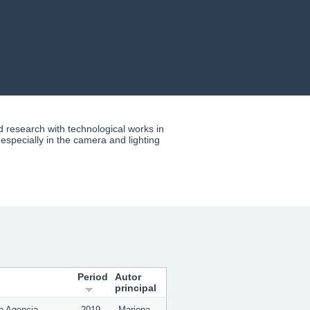
research with technological works in
 especially in the camera and lighting
Period
Autor
principal
la Agencia
2019
Mariona