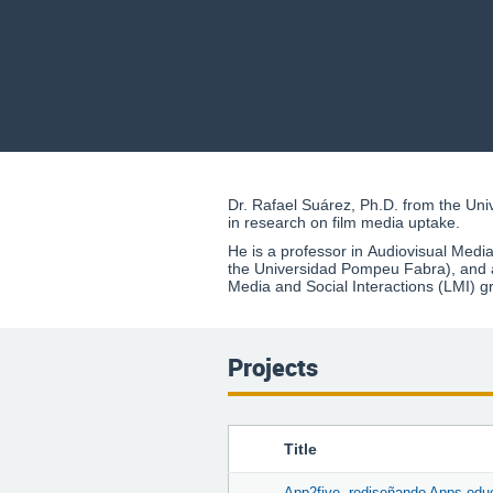
Dr. Rafael Suárez, Ph.D. from the Univ
in research on film media uptake.
He is a professor in Audiovisual Media
the Universidad Pompeu Fabra), and a
Media and Social Interactions (LMI) g
Projects
Title
App2five, rediseñando Apps edu