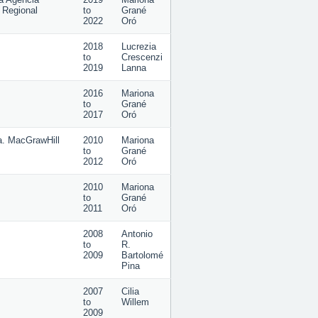
 Regional
to
Grané
2022
Oró
2018
Lucrezia
to
Crescenzi
2019
Lanna
2016
Mariona
to
Grané
2017
Oró
na. MacGrawHill
2010
Mariona
to
Grané
2012
Oró
2010
Mariona
to
Grané
2011
Oró
2008
Antonio
to
R.
2009
Bartolomé
Pina
2007
Cilia
to
Willem
2009