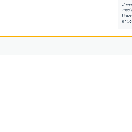
Juven
mediá
Unive
(InCo
5