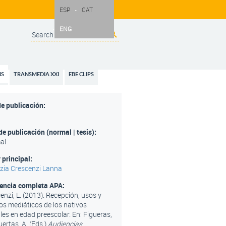
ESP
CAT
ENG
Search
Search form
NS
TRANSMEDIA XXI
EBE CLIPS
e publicación:
de publicación (normal | tesis):
al
 principal:
zia Crescenzi Lanna
rencia completa APA:
enzi, L. (2013). Recepción, usos y
os mediáticos de los nativos
ales en edad preescolar. En: Figueras,
uertas, A. (Eds.)
Audiencias