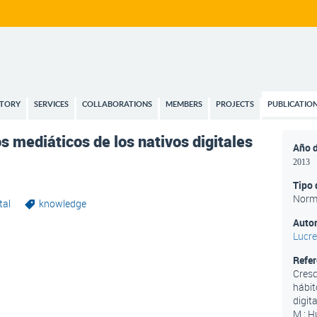
STORY
SERVICES
COLLABORATIONS
MEMBERS
PROJECTS
PUBLICATIO
s mediáticos de los nativos digitales
Año d
2013
Tipo 
Norm
tal
knowledge
Autor
Lucre
Refe
Cresc
hábit
digit
M.; H