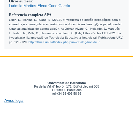
Otros autores:
Ludmila Martins
Elena Cano García
Referencia completa APA:
Lluch, L., Martins, L. i Cano, E. (2022). «Propuesta de diseño pedagógico para el 
aprendizaje autorregulado en entornos de docencia en línea. ¿Qué papel pueden 
jugar las analíticas de aprendizaje?». A: Grimalt-Álvaro, C., Holgado, J., Marqués, 
L., Palau, R., Valls, C., Hernández-Escolano, C. (Eds) Llibre d’actes FIET2021: La 
investigació i la innovació en Tecnologia Educativa a l’era digital. Publicacions URV, 
pp. 120–128. 
http://llibres.urv.cat/index.php/purv/catalog/book/486
Universitat de Barcelona
Pg de la Vall d'Hebrón 171, Edifici Llevant 005
CP 08035 Barcelona
tel +34 93 403 50 65
Aviso legal