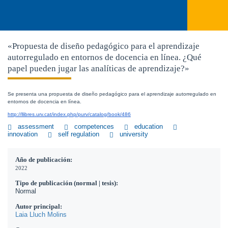
«Propuesta de diseño pedagógico para el aprendizaje
autorregulado en entornos de docencia en línea. ¿Qué
papel pueden jugar las analíticas de aprendizaje?»
Se presenta una propuesta de diseño pedagógico para el aprendizaje autorregulado en 
entornos de docencia en línea.
http://llibres.urv.cat/index.php/purv/catalog/book/486
assessment
competences
education
innovation
self regulation
university
Año de publicación:
2022
Tipo de publicación (normal | tesis):
Normal
Autor principal:
Laia Lluch Molins