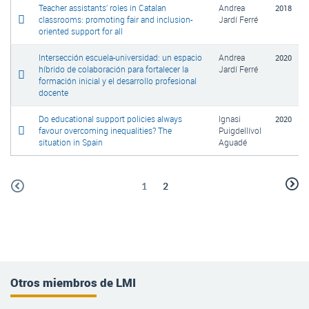
Teacher assistants’ roles in Catalan
Andrea
2018
classrooms: promoting fair and inclusion-
Jardí Ferré
oriented support for all
Intersección escuela-universidad: un espacio
Andrea
2020
híbrido de colaboración para fortalecer la
Jardí Ferré
formación inicial y el desarrollo profesional
docente
Do educational support policies always
Ignasi
2020
favour overcoming inequalities? The
Puigdellívol
situation in Spain
Aguadé
1
2
Otros miembros de LMI