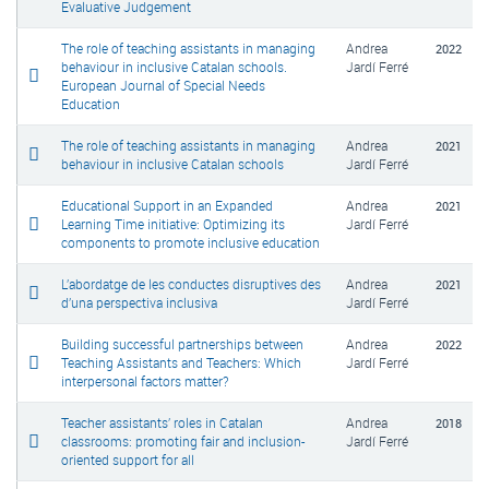
Evaluative Judgement
The role of teaching assistants in managing
Andrea
2022
behaviour in inclusive Catalan schools.
Jardí Ferré
European Journal of Special Needs
Education
The role of teaching assistants in managing
Andrea
2021
behaviour in inclusive Catalan schools
Jardí Ferré
Educational Support in an Expanded
Andrea
2021
Learning Time initiative: Optimizing its
Jardí Ferré
components to promote inclusive education
L’abordatge de les conductes disruptives des
Andrea
2021
d’una perspectiva inclusiva
Jardí Ferré
Building successful partnerships between
Andrea
2022
Teaching Assistants and Teachers: Which
Jardí Ferré
interpersonal factors matter?
Teacher assistants’ roles in Catalan
Andrea
2018
classrooms: promoting fair and inclusion-
Jardí Ferré
oriented support for all