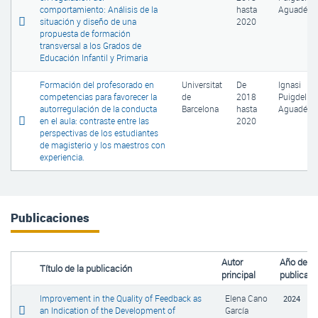
comportamiento: Análisis de la
hasta
Aguadé
situación y diseño de una
2020
propuesta de formación
transversal a los Grados de
Educación Infantil y Primaria
Formación del profesorado en
Universitat
De
Ignasi
competencias para favorecer la
de
2018
Puigdellív
autorregulación de la conducta
Barcelona
hasta
Aguadé
en el aula: contraste entre las
2020
perspectivas de los estudiantes
de magisterio y los maestros con
experiencia.
Publicaciones
Autor
Año de
Título de la publicación
principal
publicaci
Improvement in the Quality of Feedback as
Elena Cano
2024
an Indication of the Development of
García