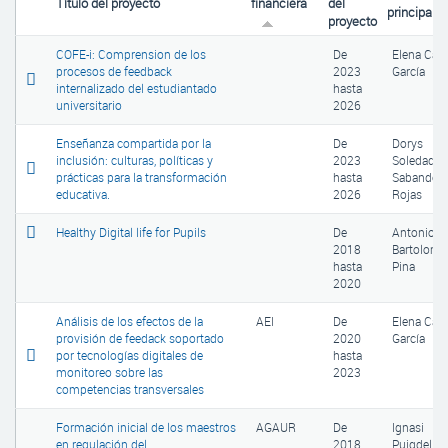
Título del proyecto
financiera
del
principal
proyecto
COFE-i: Comprension de los
De
Elena Can
procesos de feedback
2023
García
internalizado del estudiantado
hasta
universitario
2026
Enseñanza compartida por la
De
Dorys
inclusión: culturas, políticas y
2023
Soledad
prácticas para la transformación
hasta
Sabando
educativa.
2026
Rojas
Healthy Digital life for Pupils
De
Antonio R
2018
Bartolomé
hasta
Pina
2020
Análisis de los efectos de la
AEI
De
Elena Can
provisión de feedack soportado
2020
García
por tecnologías digitales de
hasta
monitoreo sobre las
2023
competencias transversales
Formación inicial de los maestros
AGAUR
De
Ignasi
en regulación del
2018
Puigdellív