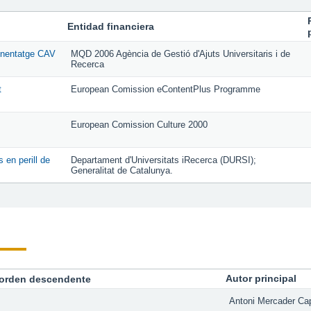
Entidad financiera
renentatge CAV
MQD 2006 Agència de Gestió d'Ajuts Universitaris i de
Recerca
t
European Comission eContentPlus Programme
European Comission Culture 2000
 en perill de
Departament d'­Universitats iRecerca (DURSI);
Generalitat de Catalunya.
Autor principal
Antoni Mercader Cap