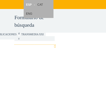
ESP
CAT
ENG
Formulario de
búsqueda
Search
BLICACIONES
TRANSMEDIA XXI