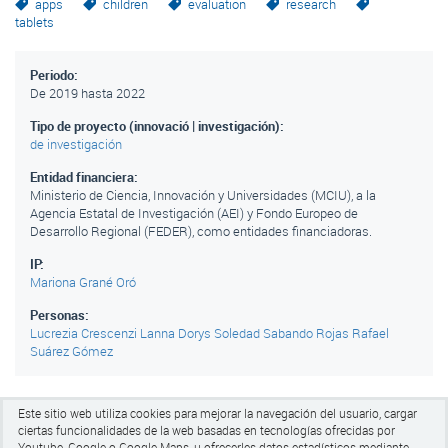
apps
children
evaluation
research
tablets
Periodo:
De
2019
hasta
2022
Tipo de proyecto (innovació | investigación):
de investigación
Entidad financiera:
Ministerio de Ciencia, Innovación y Universidades (MCIU), a la
Agencia Estatal de Investigación (AEI) y Fondo Europeo de
Desarrollo Regional (FEDER), como entidades financiadoras.
IP:
Mariona Grané Oró
Personas:
Lucrezia Crescenzi Lanna
Dorys Soledad Sabando Rojas
Rafael
Suárez Gómez
Este sitio web utiliza cookies para mejorar la navegación del usuario, cargar
ciertas funcionalidades de la web basadas en tecnologías ofrecidas por
Youtube, Google o Google Maps, u ofrecerles datos estadísticos mediante