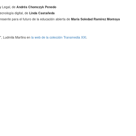
y Legal, de
Andrés Chomczyk Penedo
ecnología digital, de
Linda Castañeda
resente para el futuro de la educación abierta de
María Soledad Ramírez Montoya
n", Ludmila Martins en
la web de la colección Transmedia XXI
.