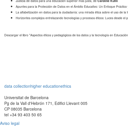
Justicia de datos para una educación superior más justa, de
Caroline Kuhn
Apuntes para la Protección de Datos en el Ámbito Educativo: Un Enfoque Práctico 
La alfabetización en datos para la ciudadanía: una mirada ética sobre el uso de la t
Horizontes complejos entrelazando tecnologías y procesos éticos: Luces desde el p
Descargar el libro "Aspectos éticos y pedagógicos de los datos y la tecnología en Educació
data collection
higher education
ethics
Universitat de Barcelona
Pg de la Vall d'Hebrón 171, Edifici Llevant 005
CP 08035 Barcelona
tel +34 93 403 50 65
Aviso legal