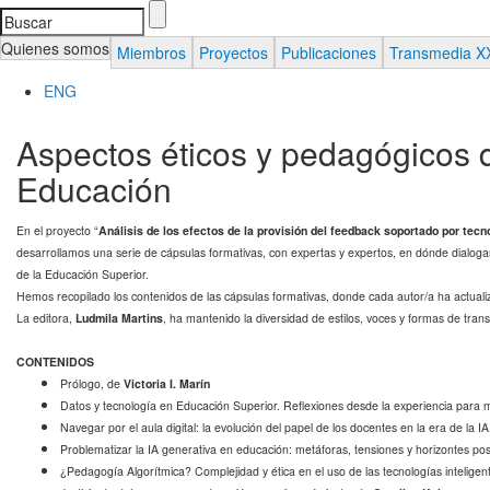
Search
Formulario de búsqueda
Quienes somos
Miembros
Proyectos
Publicaciones
Transmedia X
ENG
Aspectos éticos y pedagógicos d
Educación
En el proyecto “
Análisis de los efectos de la provisión del feedback soportado por tecn
desarrollamos una serie de cápsulas formativas, con expertas y expertos, en dónde dialog
de la Educación Superior.
Hemos recopilado los contenidos de las cápsulas formativas, donde cada autor/a ha actual
La editora,
Ludmila Martins
, ha mantenido la diversidad de estilos, voces y formas de trans
CONTENIDOS
Prólogo, de
Victoria I. Marín
Datos y tecnología en Educación Superior. Reflexiones desde la experiencia para m
Navegar por el aula digital: la evolución del papel de los docentes en la era de la I
Problematizar la IA generativa en educación: metáforas, tensiones y horizontes pos
¿Pedagogía Algorítmica? Complejidad y ética en el uso de las tecnologías intelige