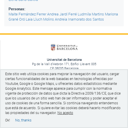
Personas:
Maite Fernández Ferrer
Andrea Jardí Ferré
Ludmila Martins
Mariona
Grané Oró
Laia Lluch Molins
Andreia Inamorato dos Santos
Universitat de Barcelona
Pg de la Vall d'Hebrón 171, Edifici Llevant 005
CP 08035 Barcelona
tel +34 93 403 50 65
Este sitio web utiliza cookies para mejorar la navegación del usuario, cargar
ciertas funcionalidades de la web basadas en tecnologías ofrecidas por
Aviso legal
Youtube, Google o Google Maps, u ofrecerles datos estadísticos mediante
Google Analytics.
Este mensaje aparece para cumplir con la normativa
vigente de protección de datos que dicta la Directiva 2009/136/CE, que dice
que los usuarios de un sitio web han de ser informados y poder aceptar el
uso de cookies de una forma sencilla. Si continúa navegando entendemos
que está de acuerdo. Si quiere evitar las cookies
deberá hacerlo modificando
las propiedades del su navegador.
No acepto
Ok!
No, thanks