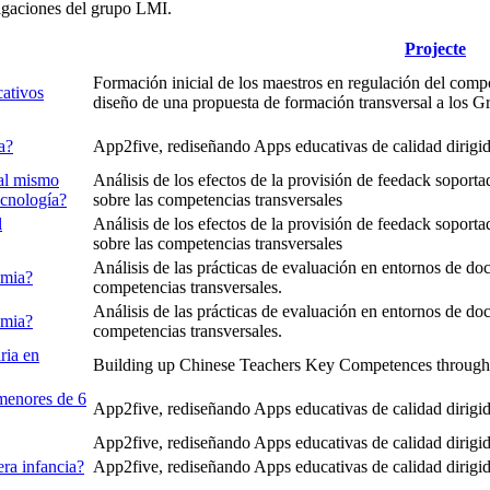
tigaciones del grupo LMI.
Projecte
Formación inicial de los maestros en regulación del compo
cativos
diseño de una propuesta de formación transversal a los G
a?
App2five, rediseñando Apps educativas de calidad dirigida
 al mismo
Análisis de los efectos de la provisión de feedack soporta
ecnología?
sobre las competencias transversales
l
Análisis de los efectos de la provisión de feedack soporta
sobre las competencias transversales
Análisis de las prácticas de evaluación en entornos de doc
emia?
competencias transversales.
Análisis de las prácticas de evaluación en entornos de doc
emia?
competencias transversales.
ria en
Building up Chinese Teachers Key Competences throug
menores de 6
App2five, rediseñando Apps educativas de calidad dirigida
App2five, rediseñando Apps educativas de calidad dirigida
era infancia?
App2five, rediseñando Apps educativas de calidad dirigida