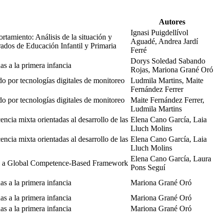
Autores
Ignasi Puigdellívol
rtamiento: Análisis de la situación y
Aguadé, Andrea Jardí
rados de Educación Infantil y Primaria
Ferré
Dorys Soledad Sabando
s a la primera infancia
Rojas, Mariona Grané Oró
do por tecnologías digitales de monitoreo
Ludmila Martins, Maite
Fernández Ferrer
do por tecnologías digitales de monitoreo
Maite Fernández Ferrer,
Ludmila Martins
encia mixta orientadas al desarrollo de las
Elena Cano García, Laia
Lluch Molins
encia mixta orientadas al desarrollo de las
Elena Cano García, Laia
Lluch Molins
Elena Cano García, Laura
h a Global Competence-Based Framework
Pons Seguí
s a la primera infancia
Mariona Grané Oró
s a la primera infancia
Mariona Grané Oró
s a la primera infancia
Mariona Grané Oró