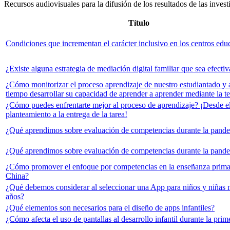
Recursos audiovisuales para la difusión de los resultados de las inves
Título
Condiciones que incrementan el carácter inclusivo en los centros edu
¿Existe alguna estrategia de mediación digital familiar que sea efectiv
¿Cómo monitorizar el proceso aprendizaje de nuestro estudiantado y
tiempo desarrollar su capacidad de aprender a aprender mediante la t
¿Cómo puedes enfrentarte mejor al proceso de aprendizaje? ¡Desde e
planteamiento a la entrega de la tarea!
¿Qué aprendimos sobre evaluación de competencias durante la pand
¿Qué aprendimos sobre evaluación de competencias durante la pand
¿Cómo promover el enfoque por competencias en la enseñanza prima
China?
¿Qué debemos considerar al seleccionar una App para niños y niñas 
años?
¿Qué elementos son necesarios para el diseño de apps infantiles?
¿Cómo afecta el uso de pantallas al desarrollo infantil durante la prim