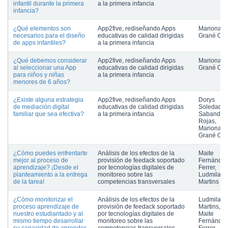
infantil durante la primera
a la primera infancia
infancia?
¿Qué elementos son
App2five, rediseñando Apps
Mariona
necesarios para el diseño
educativas de calidad dirigidas
Grané Oró
de apps infantiles?
a la primera infancia
¿Qué debemos considerar
App2five, rediseñando Apps
Mariona
al seleccionar una App
educativas de calidad dirigidas
Grané Oró
para niños y niñas
a la primera infancia
menores de 6 años?
¿Existe alguna estrategia
App2five, rediseñando Apps
Dorys
de mediación digital
educativas de calidad dirigidas
Soledad
familiar que sea efectiva?
a la primera infancia
Sabando
Rojas,
Mariona
Grané Oró
¿Cómo puedes enfrentarte
Análisis de los efectos de la
Maite
mejor al proceso de
provisión de feedack soportado
Fernánde
aprendizaje? ¡Desde el
por tecnologías digitales de
Ferrer,
planteamiento a la entrega
monitoreo sobre las
Ludmila
de la tarea!
competencias transversales
Martins
¿Cómo monitorizar el
Análisis de los efectos de la
Ludmila
proceso aprendizaje de
provisión de feedack soportado
Martins,
nuestro estudiantado y al
por tecnologías digitales de
Maite
mismo tiempo desarrollar
monitoreo sobre las
Fernánde