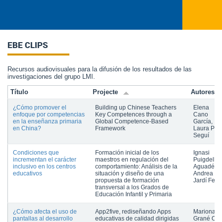
EBE CLIPS
Recursos audiovisuales para la difusión de los resultados de las
investigaciones del grupo LMI.
Título
Projecte
Autores
¿Cómo promover el
Building up Chinese Teachers
Elena
enfoque por competencias
Key Competences through a
Cano
en la enseñanza primaria
Global Competence-Based
García,
en China?
Framework
Laura Pon
Seguí
Condiciones que
Formación inicial de los
Ignasi
incrementan el carácter
maestros en regulación del
Puigdellív
inclusivo en los centros
comportamiento: Análisis de la
Aguadé,
educativos
situación y diseño de una
Andrea
propuesta de formación
Jardí Ferr
transversal a los Grados de
Educación Infantil y Primaria
¿Cómo afecta el uso de
App2five, rediseñando Apps
Mariona
pantallas al desarrollo
educativas de calidad dirigidas
Grané Oró