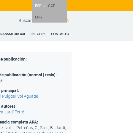
ESP
CAT
ENG
Search
Formulario de
búsqueda
TRANSMEDIA XXI
EBE CLIPS
CONTACTO
e publicación:
de publicación (normal | tesis):
al
 principal:
i Puigdellívol Aguadé
 autores:
a Jardí Ferré
rencia completa APA:
llívol, I., Petreñas, C., Siles, B., Jardí,