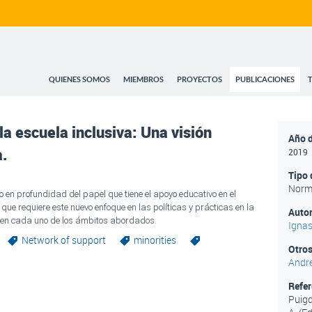
QUIENES SOMOS
MIEMBROS
PROYECTOS
PUBLICACIONES
la escuela inclusiva: Una visión
Año d
a.
2019
Tipo 
Norm
 en profundidad del papel que tiene el apoyo educativo en el 
que requiere este nuevo enfoque en las políticas y prácticas en la 
Autor
s en cada uno de los ámbitos abordados.
Ignas
Network of support
minorities
Otros
Andre
Refe
Puigde