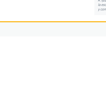
A. (E
la es
y com
5