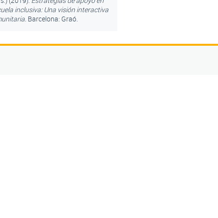
ds.) (2019).
Estrategias de apoyo en
cuela inclusiva: Una visión interactiva
unitaria.
Barcelona: Graó.