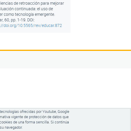
iencias de retroacción para mejorar
aluación continuada: el uso de
er como tecnología emergente.
r, 60, pp. 1-19. DOI:
://doi.org/10.5565/rev/educar.872
 tecnologías ofrecidas por Youtube, Google
mativa vigente de protección de datos que
cookies de una forma sencilla. Si continúa
 su navegador.