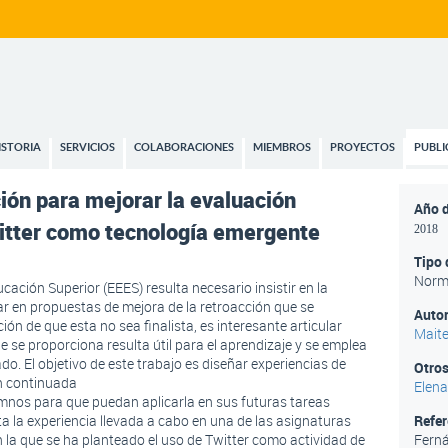
ISTORIA
SERVICIOS
COLABORACIONES
MIEMBROS
PROYECTOS
PUBLI
ión para mejorar la evaluación
Año d
witter como tecnología emergente
2018
Tipo 
Norm
ación Superior (EEES) resulta necesario insistir en la
ar en propuestas de mejora de la retroacción que se
Autor
ión de que esta no sea finalista, es interesante articular
Maite
e proporciona resulta útil para el aprendizaje y se emplea
o. El objetivo de este trabajo es diseñar experiencias de
Otros
ón continuada
Elena
umnos para que puedan aplicarla en sus futuras tareas
a la experiencia llevada a cabo en una de las asignaturas
Refe
n la que se ha planteado el uso de Twitter como actividad de
Ferná