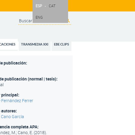
ESP
CAT
ENG
Search
Formulario de
búsqueda
CACIONES
TRANSMEDIA XXI
EBE CLIPS
e publicación:
de publicación (normal | tesis):
al
 principal:
 Fernández Ferrer
 autores:
 Cano García
rencia completa APA:
ndez, M.; Cano, E. (2018).