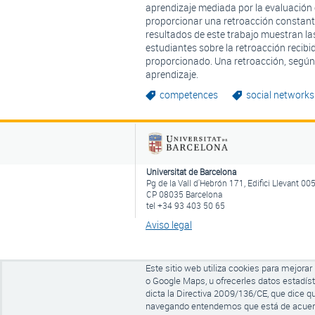
aprendizaje mediada por la evaluación e
proporcionar una retroacción constante
resultados de este trabajo muestran las 
estudiantes sobre la retroacción recibi
proporcionado. Una retroacción, según 
aprendizaje.
competences
social networks
Universitat de Barcelona
Pg de la Vall d'Hebrón 171, Edifici Llevant 00
CP 08035 Barcelona
tel +34 93 403 50 65
Aviso legal
Este sitio web utiliza cookies para mejora
o Google Maps, u ofrecerles datos estadís
dicta la Directiva 2009/136/CE, que dice q
navegando entendemos que está de acuerdo