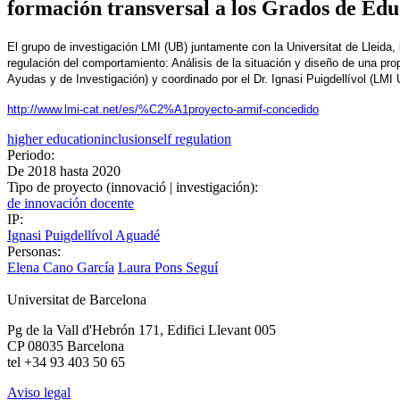
formación transversal a los Grados de Edu
El grupo de investigación LMI (UB) juntamente con la Universitat de Lleida,
regulación del comportamiento: Análisis de la situación y diseño de una pr
Ayudas y de Investigación) y coordinado por el Dr. Ignasi Puigdellívol (LMI 
http://www.lmi-cat.net/es/%C2%A1proyecto-armif-concedido
higher education
inclusion
self regulation
Periodo:
De
2018
hasta
2020
Tipo de proyecto (innovació | investigación):
de innovación docente
IP:
Ignasi Puigdellívol Aguadé
Personas:
Elena Cano García
Laura Pons Seguí
Universitat de Barcelona
Pg de la Vall d'Hebrón 171, Edifici Llevant 005
CP 08035 Barcelona
tel +34 93 403 50 65
Aviso legal