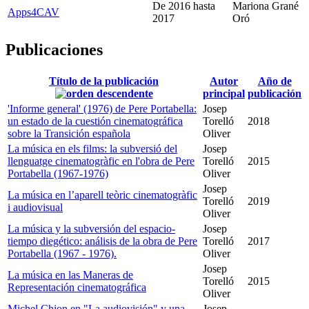
De
2016
hasta
Mariona Grané
Apps4CAV
2017
Oró
Publicaciones
Título de la publicación
Autor
Año de
principal
publicación
'Informe general' (1976) de Pere Portabella:
Josep
un estado de la cuestión cinematográfica
Torelló
2018
sobre la Transición española
Oliver
La música en els films: la subversió del
Josep
llenguatge cinematogràfic en l'obra de Pere
Torelló
2015
Portabella (1967-1976)
Oliver
Josep
La música en l’aparell teòric cinematogràfic
Torelló
2019
i audiovisual
Oliver
La música y la subversión del espacio-
Josep
tiempo diegético: análisis de la obra de Pere
Torelló
2017
Portabella (1967 - 1976).
Oliver
Josep
La música en las Maneras de
Torelló
2015
Representación cinematográfica
Oliver
Michel Chion en "La audiovisión" y una
Josep