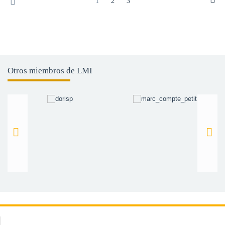
1
2
3
Otros miembros de LMI
Lucrezia Crescenzi Lanna
Maria Forga Martel