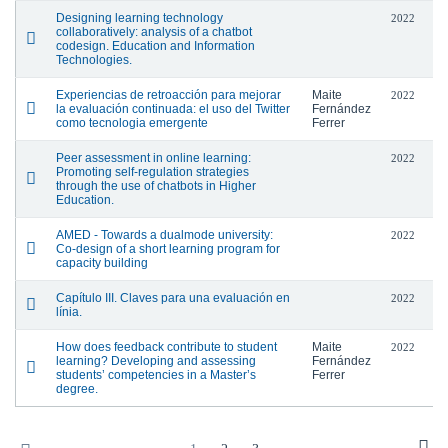
Designing learning technology
2022
collaboratively: analysis of a chatbot
codesign. Education and Information
Technologies.
Experiencias de retroacción para mejorar
Maite
2022
la evaluación continuada: el uso del Twitter
Fernández
como tecnologia emergente
Ferrer
Peer assessment in online learning:
2022
Promoting self-regulation strategies
through the use of chatbots in Higher
Education.
AMED - Towards a dualmode university:
2022
Co-design of a short learning program for
capacity building
Capítulo III. Claves para una evaluación en
2022
línia.
How does feedback contribute to student
Maite
2022
learning? Developing and assessing
Fernández
students’ competencies in a Master’s
Ferrer
degree.