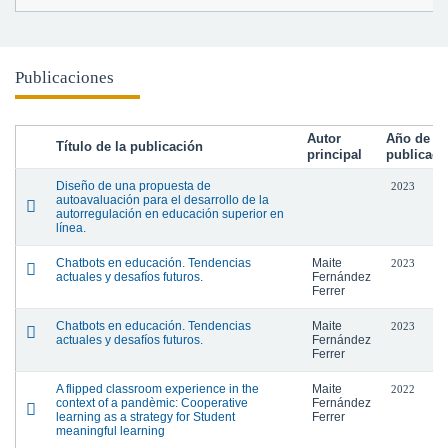
Publicaciones
Autor
Año de
Título de la publicación
principal
publicaci
Diseño de una propuesta de
2023
autoavaluación para el desarrollo de la
autorregulación en educación superior en
línea.
Chatbots en educación. Tendencias
Maite
2023
actuales y desafíos futuros.
Fernández
Ferrer
Chatbots en educación. Tendencias
Maite
2023
actuales y desafíos futuros.
Fernández
Ferrer
A flipped classroom experience in the
Maite
2022
context of a pandèmic: Cooperative
Fernández
learning as a strategy for Student
Ferrer
meaningful learning