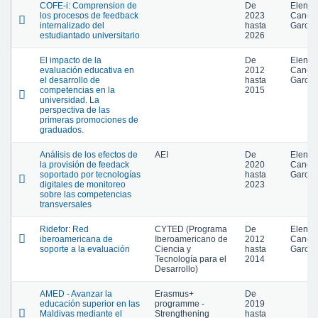
COFE-i: Comprension de
De
Elena
los procesos de feedback
2023
Cano
internalizado del
hasta
García
estudiantado universitario
2026
El impacto de la
De
Elena
evaluación educativa en
2012
Cano
el desarrollo de
hasta
García
competencias en la
2015
universidad. La
perspectiva de las
primeras promociones de
graduados.
Análisis de los efectos de
AEI
De
Elena
la provisión de feedack
2020
Cano
soportado por tecnologías
hasta
García
digitales de monitoreo
2023
sobre las competencias
transversales
Ridefor: Red
CYTED (Programa
De
Elena
iberoamericana de
Iberoamericano de
2012
Cano
soporte a la evaluación
Ciencia y
hasta
García
Tecnología para el
2014
Desarrollo)
AMED - Avanzar la
Erasmus+
De
educación superior en las
programme -
2019
Maldivas mediante el
Strengthening
hasta