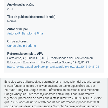
Año de publicación:
2018
Tipo de publicación (normal | tesis):
Normal
Autor principal:
Antonio R. Bartolomé Pina
Otros autores:
Carles Lindín Soriano
Referencia completa APA:
Bartolomé, A.; Lindín, C. (2018). Posibilidades del Blockchain en
Educación. Education in the Knowledge Society, 19(4), 81-93.
http://revistas.usal.es/index.php/eks/article/view/eks20181948193
Este sitio web utiliza cookies para mejorar la navegación del usuario, cargar
ciertas funcionalidades de la web basadas en tecnologías ofrecidas por
Youtube, Google o Google Maps, u ofrecerles datos estadísticos mediante
Google Analytics.
Este mensaje aparece para cumplir con la normativa
vigente de protección de datos que dicta la Directiva 2009/136/CE, que dice
Universitat de Barcelona
que los usuarios de un sitio web han de ser informados y poder aceptar el
Pg de la Vall d'Hebrón 171, Edifici Llevant 005
uso de cookies de una forma sencilla. Si continúa navegando entendemos
CP 08035 Barcelona