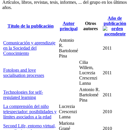
Artículos, libros, revistas, tesis, informes, ... del grupo en los últimos
años.
Año de
Autor
Otros
publicación
Título de la publicación
principal
autores
Antonio
Comunicación y aprendizaje
R.
en la Sociedad del
2011
Bartolomé
Conocimiento
Pina
Cilia
Willem,
Fotologs and love
Lucrezia
2011
socialisation processes
Crescenzi
Lanna
Antonio R.
Technologies for self-
Bartolomé
2011
regulated learning
Pina
La comprensión del niño
Lucrezia
telespectador: posibilidades y
Crescenzi
2010
límites asociados a la edad
Lanna
Mariona
Second Life, entorno virtual,
Grané
2010