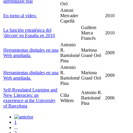
aprendizaje real
Oró
Antoni
En torno al vídeo.
Mercader
2010
Capellà
Guillem
La función estratégica del
Marca
2010
'dircom' en España en 2010
Francés
Antonio
Herramientas digitales en una
R.
Mariona
2009
Web ampliada.
Bartolomé
Grané Oró
Pina
Antonio
Herramientas digitales en una
R.
Mariona
2009
Web ampliada.
Bartolomé
Grané Oró
Pina
Self-Regulated Learning and
Antonio R.
New Literacies: an
Cilia
Bartolomé
2006
experience at the University
Willem
Pina
of Barcelona
1
...
2