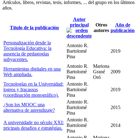
Artículos, libros, revistas, tesis, informes, ... del grupo en los últimos
años.
Autor
principal
Otros
Año de
Título de la publicación
autores
publicación
Personalización desde la
Antonio R.
Tecnología Educativa: la
Bartolomé
2019
ausencia de pedagogías
Pina
subyacentes.
Antonio R.
Mariona
Herramientas digitales en una
Bartolomé
Grané
2009
Web ampliada.
Pina
Oró
Tecnologías en la Universidad:
Antonio R.
logros y fracassos
Bartolomé
2019
(coordinación monográfico).
Pina
Antonio R.
¿Son los MOOC una
Bartolomé
2015
alternativa de aprendizaje?
Pina
Antonio R.
A universidade no século XXI:
Bartolomé
2014
pricipais desafios e estratégias.
Pina
Antonio R.
Mariona