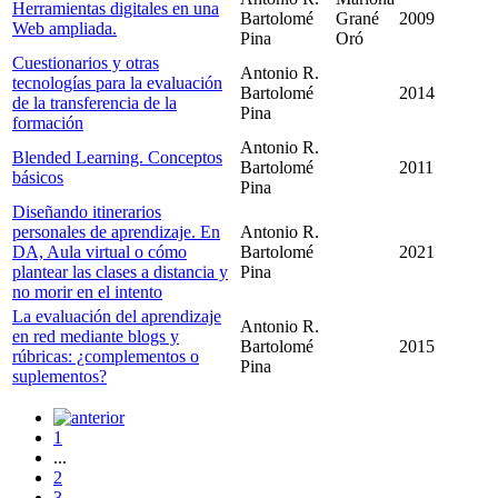
Herramientas digitales en una
Bartolomé
Grané
2009
Web ampliada.
Pina
Oró
Cuestionarios y otras
Antonio R.
tecnologías para la evaluación
Bartolomé
2014
de la transferencia de la
Pina
formación
Antonio R.
Blended Learning. Conceptos
Bartolomé
2011
básicos
Pina
Diseñando itinerarios
personales de aprendizaje. En
Antonio R.
DA, Aula virtual o cómo
Bartolomé
2021
plantear las clases a distancia y
Pina
no morir en el intento
La evaluación del aprendizaje
Antonio R.
en red mediante blogs y
Bartolomé
2015
rúbricas: ¿complementos o
Pina
suplementos?
1
...
2
3