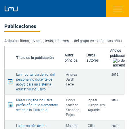
Publicaciones
Artículos, libros, revistas, tesis, informes, ... del grupo en los últimos años.
Año de
Autor
Otros
publicación
Título de la publicación
principal
autores
La importancia del rol del
Andrea
2019
personal no docente de
Jardí
apoyo para un sistema
Ferré
educativo inclusivo
Measuring the Inclusive
Dorys
Ignasi
2019
profile of public elementary
Soledad
Puigdellívol
schools in Catalonia
Sabando
Aguadé
Rojas
La formación de los
Mariona
Cilia
2019