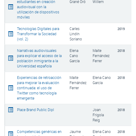
estudiantes en creación
Grané Oró
Willem
audiovisual con la
utilización de dispositivos
móviles
Tecnologías Digitales para
Carles
2019
Transformar la Sociedad
Lindín
(vol. 2)
Soriano
Narrativas audiovisuales
Elena
Maite
2018
para explicar el acceso de la
Cano
Fernández
población inmigrante a la
García
Ferrer
Universidad española
Experiencias de retroacción
Maite
Elena Cano
2018
para mejorar la evaluación
Fernández
García
continuada: el uso de
Ferrer
Twitter como tecnología
emergente
Place Brand Public Dipl
Joan
2018
Frigola
Reig
Competencias genéricas en
Jaume
Elena Cano
2018