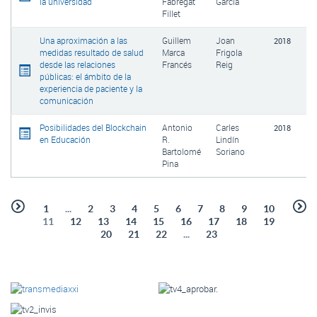
la universidad
Fabregat
García
Fillet
Una aproximación a las
Guillem
Joan
2018
medidas resultado de salud
Marca
Frigola
desde las relaciones
Francés
Reig
públicas: el ámbito de la
experiencia de paciente y la
comunicación
Posibilidades del Blockchain
Antonio
Carles
2018
en Educación
R.
Lindín
Bartolomé
Soriano
Pina
1
...
2
3
4
5
6
7
8
9
10
11
12
13
14
15
16
17
18
19
20
21
22
...
23