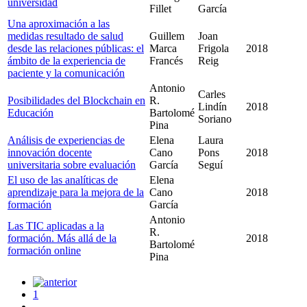
universidad
Fillet
García
Una aproximación a las
medidas resultado de salud
Guillem
Joan
desde las relaciones públicas: el
Marca
Frigola
2018
ámbito de la experiencia de
Francés
Reig
paciente y la comunicación
Antonio
Carles
Posibilidades del Blockchain en
R.
Lindín
2018
Educación
Bartolomé
Soriano
Pina
Análisis de experiencias de
Elena
Laura
innovación docente
Cano
Pons
2018
universitaria sobre evaluación
García
Seguí
El uso de las analíticas de
Elena
aprendizaje para la mejora de la
Cano
2018
formación
García
Antonio
Las TIC aplicadas a la
R.
formación. Más allá de la
2018
Bartolomé
formación online
Pina
1
...