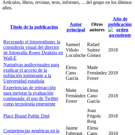
Artículos, libros, revistas, tesis, informes, ... del grupo en los últimos
años.
Año de
Autor
Otros
publicación
Título de la publicación
principal
autores
Recreando el fotorrealismo: la
Samuel
Rafael
consultoría visual del director
Viñolo
Suárez
2018
de fotografía Roger Deakins en
Locubiche
Gómez
Wall-E
Narrativas audiovisuales para
Elena
Maite
explicar el acceso de la
Cano
Fernández
2018
población inmigrante a la
García
Ferrer
Universidad española
Experiencias de retroacción
Maite
Elena
para mejorar la evaluación
Fernández
Cano
2018
continuada: el uso de Twitter
Ferrer
García
como tecnología emergente
Joan
Place Brand Public Dipl
Frigola
2018
Reig
Jaume
Elena
Competencias genéricas en la
Fabregat
Cano
2018