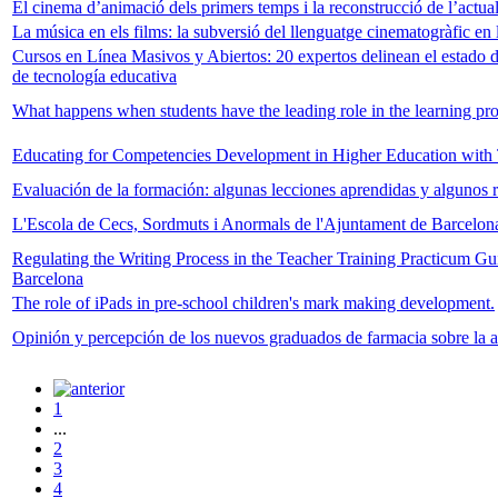
El cinema d’animació dels primers temps i la reconstrucció de l’actual
La música en els films: la subversió del llenguatge cinematogràfic en
Cursos en Línea Masivos y Abiertos: 20 expertos delinean el estado d
de tecnología educativa
What happens when students have the leading role in the learning pr
Educating for Competencies Development in Higher Education with
Evaluación de la formación: algunas lecciones aprendidas y algunos r
L'Escola de Cecs, Sordmuts i Anormals de l'Ajuntament de Barcelona
Regulating the Writing Process in the Teacher Training Practicum Gu
Barcelona
The role of iPads in pre-school children's mark making development.
Opinión y percepción de los nuevos graduados de farmacia sobre la 
1
...
2
3
4