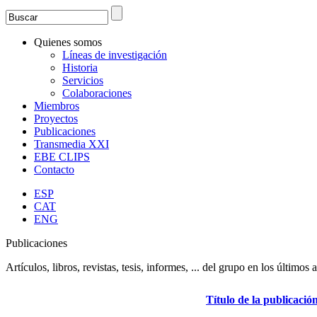
Search
Formulario de búsqueda
Quienes somos
Líneas de investigación
Historia
Servicios
Colaboraciones
Miembros
Proyectos
Publicaciones
Transmedia XXI
EBE CLIPS
Contacto
ESP
CAT
ENG
Publicaciones
Artículos, libros, revistas, tesis, informes, ... del grupo en los últimos 
Título de la publicació