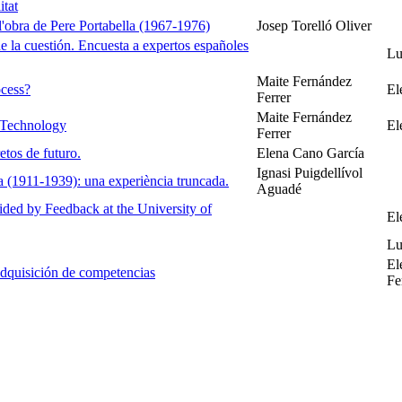
itat
 l'obra de Pere Portabella (1967-1976)
Josep Torelló Oliver
e la cuestión. Encuesta a expertos españoles
Lu
Maite Fernández
ocess?
El
Ferrer
Maite Fernández
 Technology
El
Ferrer
etos de futuro.
Elena Cano García
Ignasi Puigdellívol
 (1911-1939): una experiència truncada.
Aguadé
ided by Feedback at the University of
El
Lu
El
adquisición de competencias
Fe