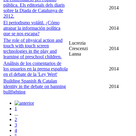
pública. Els editorials dels diaris
2014
sobre la Diada de Catalunya de
2012.
El periodismo volátil. ¿Cómo
atrapar la información política
2014
que se nos escapa?
The role of physical action and
Lucrezia
touch with touch screen
Crescenzi
2014
technologies in the play and
Lanna
learning of preschool children.
Análisis de los comentarios de
los usuarios en la prensa española
2014
en el debate de la 'Ley Wert'
Building Spanish & Catalan
identity in the debate on banning
2014
bullfighting
1
...
2
3
4
5