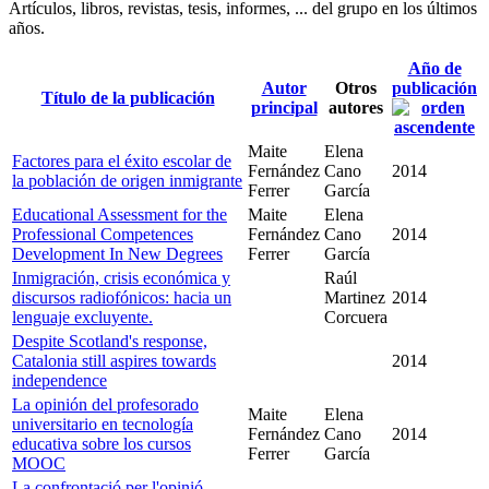
Artículos, libros, revistas, tesis, informes, ... del grupo en los últimos
años.
Año de
Autor
Otros
publicación
Título de la publicación
principal
autores
Maite
Elena
Factores para el éxito escolar de
Fernández
Cano
2014
la población de origen inmigrante
Ferrer
García
Educational Assessment for the
Maite
Elena
Professional Competences
Fernández
Cano
2014
Development In New Degrees
Ferrer
García
Inmigración, crisis económica y
Raúl
discursos radiofónicos: hacia un
Martinez
2014
lenguaje excluyente.
Corcuera
Despite Scotland's response,
Catalonia still aspires towards
2014
independence
La opinión del profesorado
Maite
Elena
universitario en tecnología
Fernández
Cano
2014
educativa sobre los cursos
Ferrer
García
MOOC
La confrontació per l'opinió