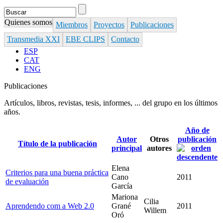
Search
Formulario de búsqueda
Quienes somos
Miembros
Proyectos
Publicaciones
Transmedia XXI
EBE CLIPS
Contacto
ESP
CAT
ENG
Publicaciones
Artículos, libros, revistas, tesis, informes, ... del grupo en los últimos
años.
Año de
Autor
Otros
publicación
Título de la publicación
principal
autores
Elena
Criterios para una buena práctica
Cano
2011
de evaluación
García
Mariona
Cilia
Aprendendo com a Web 2.0
Grané
2011
Willem
Oró