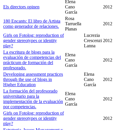
Elena
Els directors opinen
Cano
2012
García
Rosa
180 Encants: El libro de Artista
Tarruella
2012
como generador de relaciones.
Planas
Girls on Fotolog: reproduction of
Lucrezia
gender stereotypes or identity
Crescenzi
2012
play?
Lanna
La escritura de blogs para la
Elena
evaluación de competencias del
Cano
2012
prácticum de formación del
García
profesorado.
Developing assessment practices
Elena
through the use of blogs in
Cano
2012
Higher Education
García
La formación del profesorado
Elena
universitario para la
Cano
2012
implementación de la evaluación
García
por competencias.
Girls on Fotolog: reproduction of
gender stereotypes or identity
2012
play?
Estrategia, Issues Management y