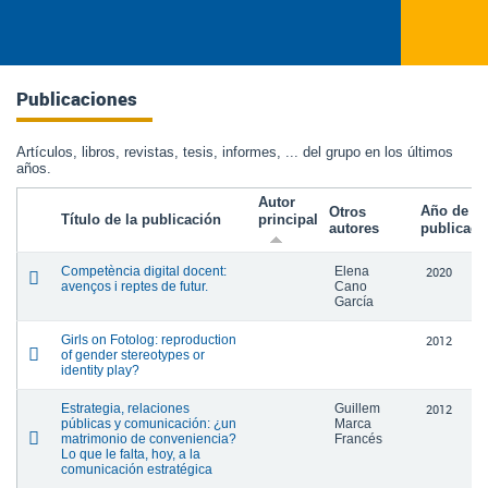
Publicaciones
Artículos, libros, revistas, tesis, informes, ... del grupo en los últimos
años.
Autor
Año de
Otros
Título de la publicación
principal
autores
publicaci
Competència digital docent:
Elena
2020
avenços i reptes de futur.
Cano
García
Girls on Fotolog: reproduction
2012
of gender stereotypes or
identity play?
Estrategia, relaciones
Guillem
2012
públicas y comunicación: ¿un
Marca
matrimonio de conveniencia?
Francés
Lo que le falta, hoy, a la
comunicación estratégica