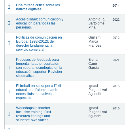
Una mirada crítica sobre los
2014
nativos digitales.
Accesibilidad: comunicación y
Antonio R.
2022
educación para todas las
Bartolomé
personas.
Pina
Políticas de comunicación en
Guillem
2012
Europa (1992-2012): de
Marca
derecho fundamental a
Francés
servicio comercial
Procesos de feedback para
Elena
2021
fomentar la autorregulación
Cano
con soporte tecnológico en la
García
educación superior: Revisión
sistemática
El treball en xarxa per a l'èxit
Ignasi
2015
educatiu de l'alumnat amb
Puigdellívol
necessitats educatives
Aguadé
especials
Workshops in teacher
Ignasi
2016
inclusive training: First
Puigdellívol
research findings and
Aguadé
students' own voices