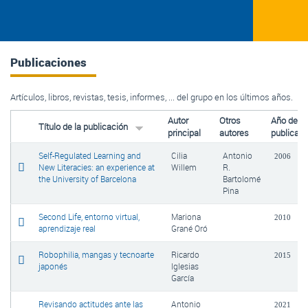
Publicaciones
Artículos, libros, revistas, tesis, informes, ... del grupo en los últimos años.
Autor
Otros
Año de
Título de la publicación
principal
autores
publicaci
Self-Regulated Learning and
Cilia
Antonio
2006
New Literacies: an experience at
Willem
R.
the University of Barcelona
Bartolomé
Pina
Second Life, entorno virtual,
Mariona
2010
aprendizaje real
Grané Oró
Robophilia, mangas y tecnoarte
Ricardo
2015
japonés
Iglesias
García
Revisando actitudes ante las
Antonio
2021