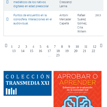
mediáticos de los nativos
Crescenzi
digitales en edad preescolar
Lanna
Puntos de encuentro en la
Antoni
Rafael
2013
iconosfera. Interacciones en el
Mercader
Suárez
audiovisual.
Capellà
Gómez,
Cilia
Willem
1
2
3
4
5
6
7
8
9
10
11
12
13
14
15
16
17
18
19
20
21
22
...
23