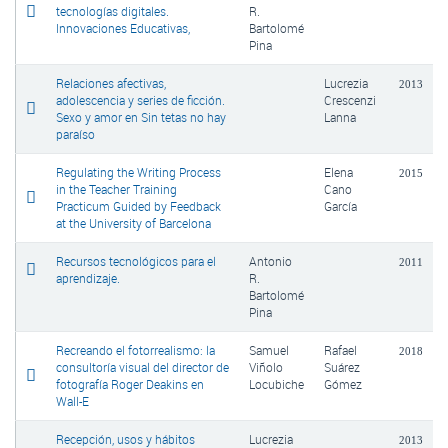
tecnologías digitales.
R.
Innovaciones Educativas,
Bartolomé
Pina
Relaciones afectivas,
Lucrezia
2013
adolescencia y series de ficción.
Crescenzi
Sexo y amor en Sin tetas no hay
Lanna
paraíso
Regulating the Writing Process
Elena
2015
in the Teacher Training
Cano
Practicum Guided by Feedback
García
at the University of Barcelona
Recursos tecnológicos para el
Antonio
2011
aprendizaje.
R.
Bartolomé
Pina
Recreando el fotorrealismo: la
Samuel
Rafael
2018
consultoría visual del director de
Viñolo
Suárez
fotografía Roger Deakins en
Locubiche
Gómez
Wall-E
Recepción, usos y hábitos
Lucrezia
2013