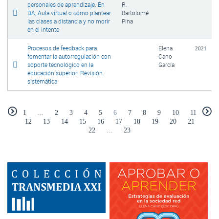
personales de aprendizaje. En
R.
DA, Aula virtual o cómo plantear
Bartolomé
las clases a distancia y no morir
Pina
en el intento
Procesos de feedback para
Elena
2021
fomentar la autorregulación con
Cano
soporte tecnológico en la
García
educación superior: Revisión
sistemática
1
...
2
3
4
5
6
7
8
9
10
11
12
13
14
15
16
17
18
19
20
21
22
...
23