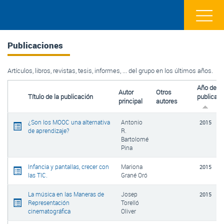
Publicaciones
Artículos, libros, revistas, tesis, informes, ... del grupo en los últimos años.
Año de
Autor
Otros
Título de la publicación
publicaci
principal
autores
¿Son los MOOC una alternativa
Antonio
2015
de aprendizaje?
R.
Bartolomé
Pina
Infancia y pantallas, crecer con
Mariona
2015
las TIC.
Grané Oró
La música en las Maneras de
Josep
2015
Representación
Torelló
cinematográfica
Oliver