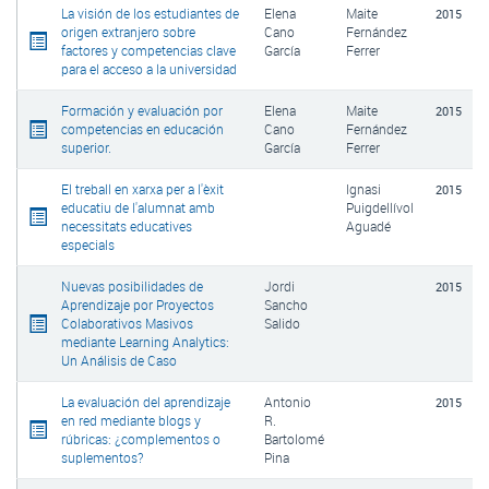
La visión de los estudiantes de
Elena
Maite
2015
origen extranjero sobre
Cano
Fernández
factores y competencias clave
García
Ferrer
para el acceso a la universidad
Formación y evaluación por
Elena
Maite
2015
competencias en educación
Cano
Fernández
superior.
García
Ferrer
El treball en xarxa per a l'èxit
Ignasi
2015
educatiu de l'alumnat amb
Puigdellívol
necessitats educatives
Aguadé
especials
Nuevas posibilidades de
Jordi
2015
Aprendizaje por Proyectos
Sancho
Colaborativos Masivos
Salido
mediante Learning Analytics:
Un Análisis de Caso
La evaluación del aprendizaje
Antonio
2015
en red mediante blogs y
R.
rúbricas: ¿complementos o
Bartolomé
suplementos?
Pina