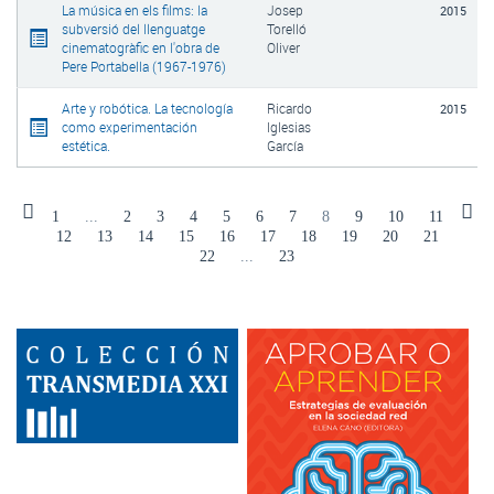
La música en els films: la
Josep
2015
subversió del llenguatge
Torelló
cinematogràfic en l'obra de
Oliver
Pere Portabella (1967-1976)
Arte y robótica. La tecnología
Ricardo
2015
como experimentación
Iglesias
estética.
García
1
...
2
3
4
5
6
7
8
9
10
11
12
13
14
15
16
17
18
19
20
21
22
...
23