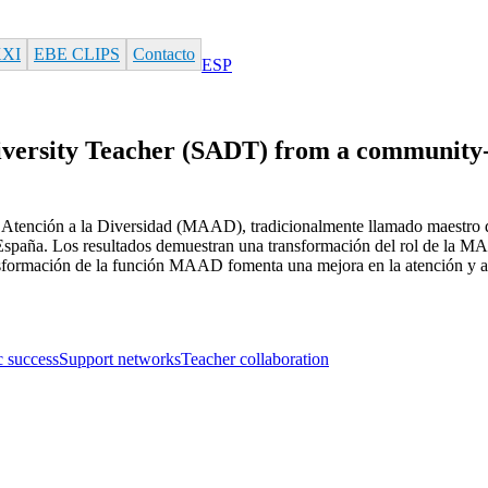
XXI
EBE CLIPS
Contacto
ESP
 Diversity Teacher (SADT) from a community
y Atención a la Diversidad (MAAD), tradicionalmente llamado maestro de
, España. Los resultados demuestran una transformación del rol de la MA
formación de la función MAAD fomenta una mejora en la atención y apr
 success
Support networks
Teacher collaboration