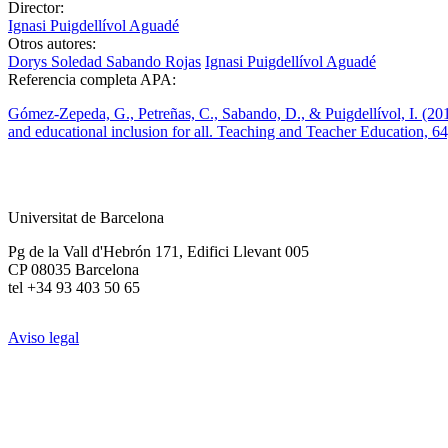
Director:
Ignasi Puigdellívol Aguadé
Otros autores:
Dorys Soledad Sabando Rojas
Ignasi Puigdellívol Aguadé
Referencia completa APA:
Gómez-Zepeda, G., Petreñas, C., Sabando, D., & Puigdellívol, I. (20
and educational inclusion for all. Teaching and Teacher Education, 6
Universitat de Barcelona
Pg de la Vall d'Hebrón 171, Edifici Llevant 005
CP 08035 Barcelona
tel +34 93 403 50 65
Aviso legal