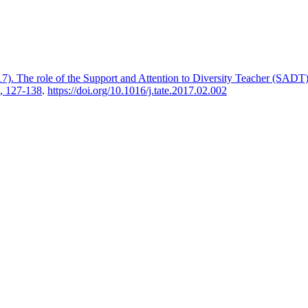
17). The role of the Support and Attention to Diversity Teacher (SAD
4, 127-138
.
https://doi.org/10.1016/j.tate.2017.02.002