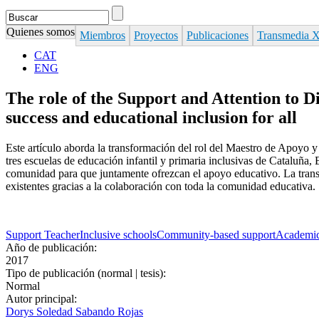
Search
Formulario de búsqueda
Quienes somos
Miembros
Proyectos
Publicaciones
Transmedia 
CAT
ENG
The role of the Support and Attention to
success and educational inclusion for all
Este artículo aborda la transformación del rol del Maestro de Apoyo 
tres escuelas de educación infantil y primaria inclusivas de Cataluña
comunidad para que juntamente ofrezcan el apoyo educativo. La trans
existentes gracias a la colaboración con toda la comunidad educativa.
Support Teacher
Inclusive schools
Community-based support
Academic
Año de publicación:
2017
Tipo de publicación (normal | tesis):
Normal
Autor principal:
Dorys Soledad Sabando Rojas