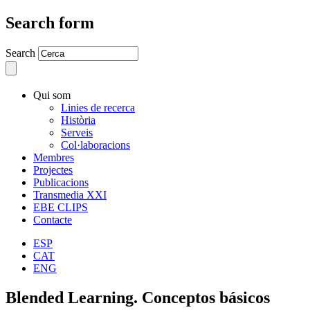
Search form
Search
Qui som
Linies de recerca
Història
Serveis
Col·laboracions
Membres
Projectes
Publicacions
Transmedia XXI
EBE CLIPS
Contacte
ESP
CAT
ENG
Blended Learning. Conceptos básicos