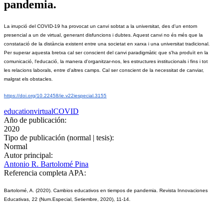
pandemia.
La irrupció del COVID-19 ha provocat un canvi sobtat a la universitat, des d'un entorn 
presencial a un de virtual, generant disfuncions i dubtes. Aquest canvi no és més que la 
constatació de la distància existent entre una societat en xarxa i una universitat tradicional. 
Per superar aquesta bretxa cal ser conscient del canvi paradigmàtic que s'ha produït en la 
comunicació, l'educació, la manera d'organitzar-nos, les estructures institucionals i fins i tot 
les relacions laborals, entre d'altres camps. Cal ser conscient de la necessitat de canviar, 
malgrat els obstacles. 
https://doi.org/10.22458/ie.v22iespecial.3155
education
virtual
COVID
Año de publicación:
2020
Tipo de publicación (normal | tesis):
Normal
Autor principal:
Antonio R. Bartolomé Pina
Referencia completa APA:
Bartolomé, A. (2020). Cambios educativos en tiempos de pandemia. Revista Innovaciones 
Educativas, 22 (Num.Especial, Setiembre, 2020), 11-14.