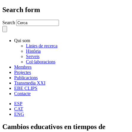
Search form
Search
Qui som
Linies de recerca
Història
Serveis
Col·laboracions
Membres
Projectes
Publicacions
Transmedia XXI
EBE CLIPS
Contacte
ESP
CAT
ENG
Cambios educativos en tiempos de